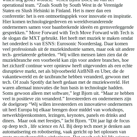
operational team. “Zoals South by South West in de Verenigde
Staten en Slush Helsinki in Finland. Het is meer dan een
conferentie: het is een ontmoetingsplek voor innovatie en inspiratie.
Hier komen technologiegedreven en wereldveranderende
ondernemers samen voor baanbrekende ideeën en grensverleggende
gesprekken.” Move Forward with Tech Move Forward with Tech is
de slogan die MXT gebruikt. Het heeft met muziek te maken omdat
het onderdeel is van ESNS: Eurosonic Noorderslag. Daar komen
veel professionals uit de muziekindustrie samen, maar ook uit andere
tech- gerelateerde gebieden. “Wij willen mensen laten zien dat de
muziekbranche een voorbeeld kan zijn voor andere branches, hoe
het zichzelf continue weer opnieuw heeft uitgevonden als een echte
disruptieve markt, net als bijvoorbeeld AirBNB en Uber, die de
vakantiewereld en de taxibranche hebben veranderd, gewoon met
tech. Of zoals Spotify dat heeft gedaan met de muziekwereld. Het
waren allemaal innovaties die hun basis in technologie hadden.
Soms gewoon alleen met software,” legt Bjorn uit. “Maar ze hebben
veel in positieve zin veranderd.” Investeerders en ondernemers zijn
de doelgroep “Wij willen investeerders en innovatieve ondernemers
uit heel Europa bij elkaar brengen door middel van workshops,
netwerkbijeenkomsten, lezingen, keynotes, panels en drinks and
diners. Maar ook met feestjes,” lacht Bjorn. “Dit jaar ligt de focus
op deep tech , life science en AI. Bij deep tech moet je denken aan
automatisering en robotisering, vaak gericht op het oplossen van