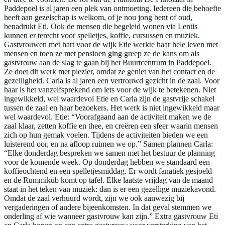
Paddepoel is al jaren een plek van ontmoeting. Iedereen die behoefte
heeft aan gezelschap is welkom, of je nou jong bent of oud,
benadrukt Eti. Ook de mensen die begeleid wonen via Lentis
kunnen er terecht voor spelletjes, koffie, cursussen en muziek.
Gastvrouwen met hart voor de wijk Etie werkte haar hele leven met
mensen en toen ze met pensioen ging greep ze de kans om als
gastvrouw aan de slag te gaan bij het Buurtcentrum in Paddepoel.
Ze doet dit werk met plezier, omdat ze geniet van het contact en de
gezelligheid. Carla is al jaren een vertrouwd gezicht in de zaal. Voor
haar is het vanzelfsprekend om iets voor de wijk te betekenen. Niet
ingewikkeld, wel waardevol Etie en Carla zijn de gastvrije schakel
tussen de zaal en haar bezoekers. Het werk is niet ingewikkeld maar
wel waardevol. Etie: “Voorafgaand aan de activiteit maken we de
zaal klaar, zetten koffie en thee, en creëren een sfeer waarin mensen
zich op hun gemak voelen. Tijdens de activiteiten bieden we een
luisterend oor, en na afloop ruimen we op.” Samen plannen Carla:
“Elke donderdag bespreken we samen met het bestuur de planning
voor de komende week. Op donderdag hebben we standaard een
koffieochtend en een spelletjesmiddag. Er wordt fanatiek gesjoeld
en de Rummikub komt op tafel. Elke laatste vrijdag van de maand
staat in het teken van muziek: dan is er een gezellige muziekavond.
Omdat de zaal verhuurd wordt, zijn we ook aanwezig bij
vergaderingen of andere bijeenkomsten. In dat geval stemmen we
onderling af wie wanneer gastvrouw kan zijn.” Extra gastvrouw Eti