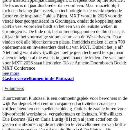
grote maatschappelijke uitdagingen. Dat speelt ook bij life science .
De focus is dit jaar dus breder dan voorheen. Maar muziek blijft
toch een belangrijke insteek, en technologie is de overkoepelende
factor en de inspiratie,” aldus Bjorn. MXT wordt in 2026 voor de
vierde keer georganiseerd in Groningen, omdat de koppeling met
ESNS veel voordelen biedt en het een van de leukste weken in
Groningen is. De hide out, het ontmoetingspunt en de thuisbasis, is
dit jaar in het voormalige stripmuseum aan de Westerhaven. Daar
vinden ook alle bijeenkomsten plaats. Inmiddels maken al zo’n 700
ondernemers en investeerders deel uit van MXT. Duizelt het je al?
Niet nodig want als vrijwilliger hoef je geen tech-nerd te zijn maar
alleen te helpen al die events in goede banen te leiden. De vacature
voor MXT 2026 staat hieronder. Tekst: Annette Doornbosch Beeld:
MXT Conference
See more
Gasten verwelkomen in de Plutozaal
|
Volunteers
Buurtcentrum Plutozaal is een ontmoetingsplek voor bewoners in de
wijk Paddepoel. Het centrum organiseert activiteiten zoals een
koffieochtend en een spelletjesmiddag. Ook is de zaal te huren voor
bijvoorbeeld workshops, vergaderingen en lezingen. Vrijwilligers
Etie Boerma (92) en Carla Lustig (81) zijn al jaren actief om de
gasten die afkomen op de activiteiten te verwelkomen en van koffie
en thee te voorzien. De rol van de Plutozaal De Plutozaal in