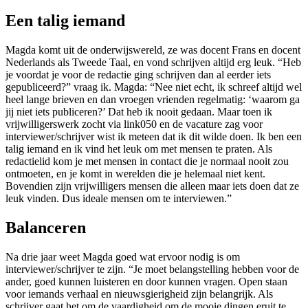
Een talig iemand
Magda komt uit de onderwijswereld, ze was docent Frans en docent
Nederlands als Tweede Taal, en vond schrijven altijd erg leuk. “Heb
je voordat je voor de redactie ging schrijven dan al eerder iets
gepubliceerd?” vraag ik. Magda: “Nee niet echt, ik schreef altijd wel
heel lange brieven en dan vroegen vrienden regelmatig: ‘waarom ga
jij niet iets publiceren?’ Dat heb ik nooit gedaan. Maar toen ik
vrijwilligerswerk zocht via link050 en de vacature zag voor
interviewer/schrijver wist ik meteen dat ik dit wilde doen. Ik ben een
talig iemand en ik vind het leuk om met mensen te praten. Als
redactielid kom je met mensen in contact die je normaal nooit zou
ontmoeten, en je komt in werelden die je helemaal niet kent.
Bovendien zijn vrijwilligers mensen die alleen maar iets doen dat ze
leuk vinden. Dus ideale mensen om te interviewen.”
Balanceren
Na drie jaar weet Magda goed wat ervoor nodig is om
interviewer/schrijver te zijn. “Je moet belangstelling hebben voor de
ander, goed kunnen luisteren en door kunnen vragen. Open staan
voor iemands verhaal en nieuwsgierigheid zijn belangrijk. Als
schrijver gaat het om de vaardigheid om de mooie dingen eruit te