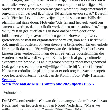
een uitdaging om het rooster rond te krijgen en het is ook lief om –
nadat alles weer goed is verlopen - een compliment te krijgen. Maar
omdat er steeds meer ouderen meegaan wordt het langzamerhand te
omvangrijk en besteed ik er meer tijd aan dan ervoor staat.” Daarom
zoekt Vier het Leven nu een vrijwilliger die samen met Willy de
planning zal gaan doen. Motivatie “Als iemand het leuk vindt om
samen te werken, dan kan ik dit werk alleen maar aanbevelen,” zegt
Willy. “En ik geniet ervan als ik hoor dat ouderen door onze
initiatieven een fijne avond hebben gehad. Hoewel mijn werk
grotendeels bestaat uit organisatorische zaken, kan ik als ik dat wil
ook mijzelf inroosteren om een groepje te begeleiden. En een enkele
keer doe ik dat ook.” Vrijwilligers van de stichting Vier het Leven
krijgen geen vergoeding, maar de entree van de voorstellingen die
worden bezocht wordt vergoed. En als je toch al graag culturele
evenementen bezoekt, is zo’n tegemoetkoming mooi meegenomen!
Ook geïnteresseerd in een vrijwilligersfunctie bij Vier het Leven?
Naast een coördinator planning staat er ook nog een vacature open
voor het telefoonteam . Tekst: Jan de Koning Foto: Willy Hummel
See more
Werk mee aan de MXT Conferentie 2026 tijdens ESNS
|
Volunteers
De MXT-conferentie is één van de toonaangevende tech events van
Nederland - en hét tech event van Noord-Nederland. “Maar we
willen nog groter worden,” vertelt Bjorn Boes, lid van het