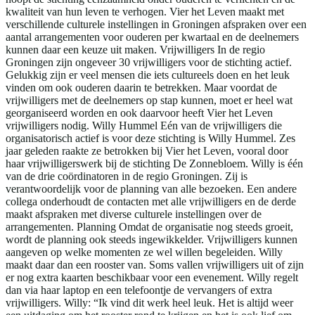
kwaliteit van hun leven te verhogen. Vier het Leven maakt met
verschillende culturele instellingen in Groningen afspraken over een
aantal arrangementen voor ouderen per kwartaal en de deelnemers
kunnen daar een keuze uit maken. Vrijwilligers In de regio
Groningen zijn ongeveer 30 vrijwilligers voor de stichting actief.
Gelukkig zijn er veel mensen die iets cultureels doen en het leuk
vinden om ook ouderen daarin te betrekken. Maar voordat de
vrijwilligers met de deelnemers op stap kunnen, moet er heel wat
georganiseerd worden en ook daarvoor heeft Vier het Leven
vrijwilligers nodig. Willy Hummel Eén van de vrijwilligers die
organisatorisch actief is voor deze stichting is Willy Hummel. Zes
jaar geleden raakte ze betrokken bij Vier het Leven, vooral door
haar vrijwilligerswerk bij de stichting De Zonnebloem. Willy is één
van de drie coördinatoren in de regio Groningen. Zij is
verantwoordelijk voor de planning van alle bezoeken. Een andere
collega onderhoudt de contacten met alle vrijwilligers en de derde
maakt afspraken met diverse culturele instellingen over de
arrangementen. Planning Omdat de organisatie nog steeds groeit,
wordt de planning ook steeds ingewikkelder. Vrijwilligers kunnen
aangeven op welke momenten ze wel willen begeleiden. Willy
maakt daar dan een rooster van. Soms vallen vrijwilligers uit of zijn
er nog extra kaarten beschikbaar voor een evenement. Willy regelt
dan via haar laptop en een telefoontje de vervangers of extra
vrijwilligers. Willy: “Ik vind dit werk heel leuk. Het is altijd weer