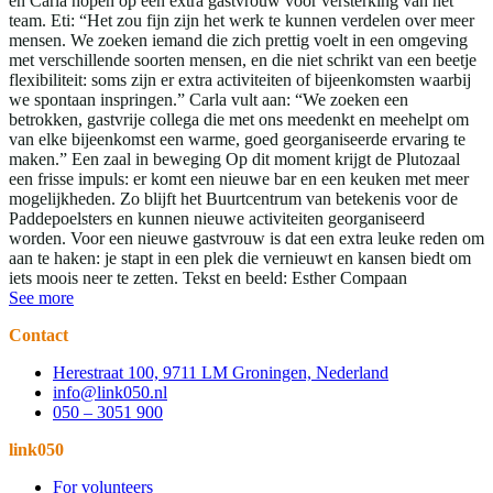
en Carla hopen op een extra gastvrouw voor versterking van het
team. Eti: “Het zou fijn zijn het werk te kunnen verdelen over meer
mensen. We zoeken iemand die zich prettig voelt in een omgeving
met verschillende soorten mensen, en die niet schrikt van een beetje
flexibiliteit: soms zijn er extra activiteiten of bijeenkomsten waarbij
we spontaan inspringen.” Carla vult aan: “We zoeken een
betrokken, gastvrije collega die met ons meedenkt en meehelpt om
van elke bijeenkomst een warme, goed georganiseerde ervaring te
maken.” Een zaal in beweging Op dit moment krijgt de Plutozaal
een frisse impuls: er komt een nieuwe bar en een keuken met meer
mogelijkheden. Zo blijft het Buurtcentrum van betekenis voor de
Paddepoelsters en kunnen nieuwe activiteiten georganiseerd
worden. Voor een nieuwe gastvrouw is dat een extra leuke reden om
aan te haken: je stapt in een plek die vernieuwt en kansen biedt om
iets moois neer te zetten. Tekst en beeld: Esther Compaan
See more
Contact
Herestraat 100, 9711 LM Groningen, Nederland
info@link050.nl
050 – 3051 900
link050
For volunteers