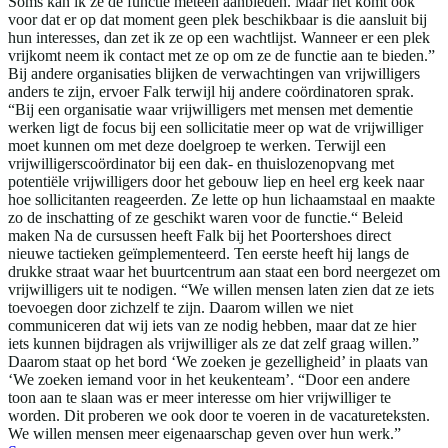
Soms kan ik ze de functie meteen aanbieden. Maar het komt ook
voor dat er op dat moment geen plek beschikbaar is die aansluit bij
hun interesses, dan zet ik ze op een wachtlijst. Wanneer er een plek
vrijkomt neem ik contact met ze op om ze de functie aan te bieden.”
Bij andere organisaties blijken de verwachtingen van vrijwilligers
anders te zijn, ervoer Falk terwijl hij andere coördinatoren sprak.
“Bij een organisatie waar vrijwilligers met mensen met dementie
werken ligt de focus bij een sollicitatie meer op wat de vrijwilliger
moet kunnen om met deze doelgroep te werken. Terwijl een
vrijwilligerscoördinator bij een dak- en thuislozenopvang met
potentiële vrijwilligers door het gebouw liep en heel erg keek naar
hoe sollicitanten reageerden. Ze lette op hun lichaamstaal en maakte
zo de inschatting of ze geschikt waren voor de functie.“ Beleid
maken Na de cursussen heeft Falk bij het Poortershoes direct
nieuwe tactieken geïmplementeerd. Ten eerste heeft hij langs de
drukke straat waar het buurtcentrum aan staat een bord neergezet om
vrijwilligers uit te nodigen. “We willen mensen laten zien dat ze iets
toevoegen door zichzelf te zijn. Daarom willen we niet
communiceren dat wij iets van ze nodig hebben, maar dat ze hier
iets kunnen bijdragen als vrijwilliger als ze dat zelf graag willen.”
Daarom staat op het bord ‘We zoeken je gezelligheid’ in plaats van
‘We zoeken iemand voor in het keukenteam’. “Door een andere
toon aan te slaan was er meer interesse om hier vrijwilliger te
worden. Dit proberen we ook door te voeren in de vacatureteksten.
We willen mensen meer eigenaarschap geven over hun werk.”