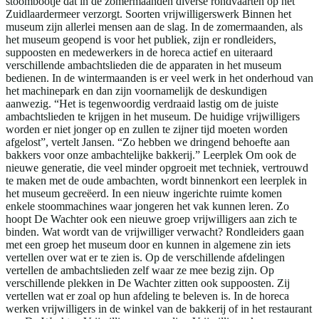
stoombootje dat in de zomermaanden diverse rondvaarten op het
Zuidlaardermeer verzorgt. Soorten vrijwilligerswerk Binnen het
museum zijn allerlei mensen aan de slag. In de zomermaanden, als
het museum geopend is voor het publiek, zijn er rondleiders,
suppoosten en medewerkers in de horeca actief en uiteraard
verschillende ambachtslieden die de apparaten in het museum
bedienen. In de wintermaanden is er veel werk in het onderhoud van
het machinepark en dan zijn voornamelijk de deskundigen
aanwezig. “Het is tegenwoordig verdraaid lastig om de juiste
ambachtslieden te krijgen in het museum. De huidige vrijwilligers
worden er niet jonger op en zullen te zijner tijd moeten worden
afgelost”, vertelt Jansen. “Zo hebben we dringend behoefte aan
bakkers voor onze ambachtelijke bakkerij.” Leerplek Om ook de
nieuwe generatie, die veel minder opgroeit met techniek, vertrouwd
te maken met de oude ambachten, wordt binnenkort een leerplek in
het museum gecreëerd. In een nieuw ingerichte ruimte komen
enkele stoommachines waar jongeren het vak kunnen leren. Zo
hoopt De Wachter ook een nieuwe groep vrijwilligers aan zich te
binden. Wat wordt van de vrijwilliger verwacht? Rondleiders gaan
met een groep het museum door en kunnen in algemene zin iets
vertellen over wat er te zien is. Op de verschillende afdelingen
vertellen de ambachtslieden zelf waar ze mee bezig zijn. Op
verschillende plekken in De Wachter zitten ook suppoosten. Zij
vertellen wat er zoal op hun afdeling te beleven is. In de horeca
werken vrijwilligers in de winkel van de bakkerij of in het restaurant