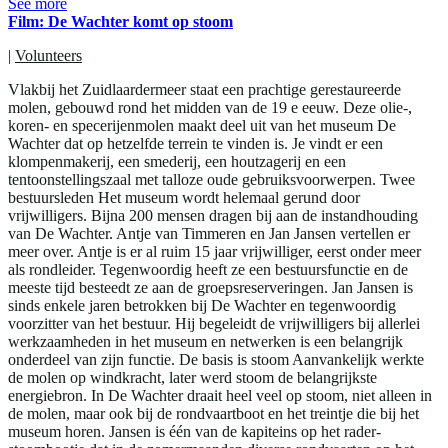
See more
Film: De Wachter komt op stoom
|
Volunteers
Vlakbij het Zuidlaardermeer staat een prachtige gerestaureerde
molen, gebouwd rond het midden van de 19 e eeuw. Deze olie-,
koren- en specerijenmolen maakt deel uit van het museum De
Wachter dat op hetzelfde terrein te vinden is. Je vindt er een
klompenmakerij, een smederij, een houtzagerij en een
tentoonstellingszaal met talloze oude gebruiksvoorwerpen. Twee
bestuursleden Het museum wordt helemaal gerund door
vrijwilligers. Bijna 200 mensen dragen bij aan de instandhouding
van De Wachter. Antje van Timmeren en Jan Jansen vertellen er
meer over. Antje is er al ruim 15 jaar vrijwilliger, eerst onder meer
als rondleider. Tegenwoordig heeft ze een bestuursfunctie en de
meeste tijd besteedt ze aan de groepsreserveringen. Jan Jansen is
sinds enkele jaren betrokken bij De Wachter en tegenwoordig
voorzitter van het bestuur. Hij begeleidt de vrijwilligers bij allerlei
werkzaamheden in het museum en netwerken is een belangrijk
onderdeel van zijn functie. De basis is stoom Aanvankelijk werkte
de molen op windkracht, later werd stoom de belangrijkste
energiebron. In De Wachter draait heel veel op stoom, niet alleen in
de molen, maar ook bij de rondvaartboot en het treintje die bij het
museum horen. Jansen is één van de kapiteins op het rader-