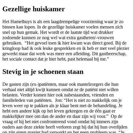
Gezellige huiskamer
Het Hamelhuys is als een laagdrempelige voorziening waar je zo
binnen kan lopen. In de gezellige huiskamer voelen mensen zich
snel op hun gemak. Het wordt er de laatste tijd wat drukker
zodoende kunnen ze nog wel wat extra gastheren/-vrouwen
gebruiken. “Het gevoel toen ik hier kwam was direct goed. Bij de
kringloop had ik ook leuke gesprekken en ik heb er met veel plezier
gewerkt maar dat werk was meer een afleiding. Dit gastheerschap,
het sociale contact dat je hier hebt, past helemaal bij me.”
Stevig in je schoenen staan
De gasten zijn (ex-)patiënten, maar ook mantelzorgers die hun
verhaal niet altijd kwijt kunnen omdat ze de patiënt niet willen
belasten. Verder komen hier ook nabestaanden, vrienden en
familieleden van patiënten. Jon: “Het is niet zo makkelijk om je
leven weer op te pakken als je klaar bent met de behandeling. Je
hebt een andere kijk op het leven gekregen en de één gaat er
makkelijker mee om dan de ander en daar zijn wij voor.” Op de
vraag of hij het niet confronterend vond omdat hij immers zijn
ouders aan deze ziekte heeft verloren zegt hij dat hij hun overlijden
op zijn eigen manier had verwerkt en het geen probleem was. “Je