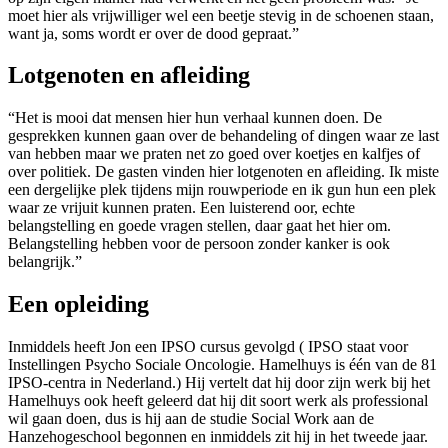
moet hier als vrijwilliger wel een beetje stevig in de schoenen staan,
want ja, soms wordt er over de dood gepraat.”
Lotgenoten en afleiding
“Het is mooi dat mensen hier hun verhaal kunnen doen. De
gesprekken kunnen gaan over de behandeling of dingen waar ze last
van hebben maar we praten net zo goed over koetjes en kalfjes of
over politiek. De gasten vinden hier lotgenoten en afleiding. Ik miste
een dergelijke plek tijdens mijn rouwperiode en ik gun hun een plek
waar ze vrijuit kunnen praten. Een luisterend oor, echte
belangstelling en goede vragen stellen, daar gaat het hier om.
Belangstelling hebben voor de persoon zonder kanker is ook
belangrijk.”
Een opleiding
Inmiddels heeft Jon een IPSO cursus gevolgd ( IPSO staat voor
Instellingen Psycho Sociale Oncologie. Hamelhuys is één van de 81
IPSO-centra in Nederland.) Hij vertelt dat hij door zijn werk bij het
Hamelhuys ook heeft geleerd dat hij dit soort werk als professional
wil gaan doen, dus is hij aan de studie Social Work aan de
Hanzehogeschool begonnen en inmiddels zit hij in het tweede jaar.