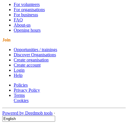
For volunteers
For organisations
For businesss
FAQ
About-us
Opening hours
Join
Opportunities / trainings
Discover Organisations
Create organisation
Create account
Login
Help
Policies
Privacy Policy
Terms
Cookies
Powered by Deedmob tools
·