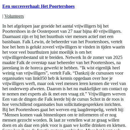
Een succesverhaal: Het Poortershoes
|
Volunteers
In het afgelopen jaar groeide het aantal vrijwilligers bij het
Poortershoes in de Oosterpoort van 27 naar bijna 40 vrijwilligers.
Daarnaast zijn er bij het buurthuis vier mensen actief met een
basisbaan. Falk Lewin, de beheerder van het Poortershoes, vertelt
hoe het hem is gelukt zoveel vrijwilligers te vinden in tijden waarin
het voor veel buurthuizen juist moeilijk is om het
vrijwilligersbestand uit te breiden. Netwerk In de zomer van 2025
maakte Falk de overstap naar beheerder van het Poortershoes, na
jarenlang in de horeca gewerkt te hebben. “Ik wist eigenlijk heel
weinig van vrijwilligers”, vertelt Falk. “Dankzij de cursussen voor
organisaties van link050 heb ik kennis opgedaan over hoe je
vrijwilligers werft, maar ook veel mensen leren kennen die veel van
het onderwerp afweten. Daarom is het nu makkelijker om contact op
te nemen met experts als ik met een vraag zit.” Vrijwilligers werven
Een van de dingen die Falk leerde bij de cursus Schot in de roos is
hoe verschillend organisaties hun sollicitatiegesprekken inrichten.
Bij het Poortershoes gaat het werven erg laagdrempelig, vertelt hij:
“Mensen komen vaak binnenlopen om te informeren of er nog
mensen gezocht worden. Ik laat ze vertellen wat ze graag willen
doen en als daar een plek voor is gaan we koffie drinken en kletsen.