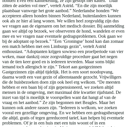
honden Even een kanttekening, ze zijn gestopt met katten. “Daar
zitten de asielen vol mee”, vertelt Astrid. “En die zijn moeilijk
plaatsbaar vanwege het grote aanbod.” Nederlandse honden “We
accepteren alleen honden binnen Nederland, buitenlanders kunnen
ook als ze hier al lang wonen. We willen heel zorgvuldig zijn dus
we vragen aan de eigenaren om het medisch dossier. Bij aanmelding
gaan we altijd op bezoek, we observeren de hond, wandelen er even
mee en we vragen naar eventuele gedragsproblemen. Ook gaan we
bij de adoptant op bezoek.” "Een ‘Groningse’ hond kan dan zomaar
een match hebben met een Limburgs gezin”, vertelt Astrid
enthousiast. “Adoptanten krijgen sowieso een proefperiode van vier
weken, maar dankzij onze zorgvuldige procedure gaat het negen
van de tien keer goed en is iedereen tevreden. Maar soms blijkt
iemand toch allergisch te zijn.” Tekort aan gastgezinnen
Gastgezinnen zijn altijd tijdelijk. Het is een soort noodopvang,
daarna wordt een vast gezin of alleenstaande gezocht. Vrijwilligers
die de huisbezoeken doen zijn ook heel erg welkom. “De meesten
hebben er een baan bij of zijn gepensioneerd, we zoeken altijd
mensen in de omgeving, met maximaal drie kwartier rijafstand. De
inzet van tijd is moeilijk te voorspellen want dat hangt af van de
vraag en het aanbod.” Ze zijn begonnen met Beagles. Maar het
kunnen ook andere rassen zijn. “Iedereen is welkom, we zoeken
vooral een gezellige omgeving. En we hebben een gedragstherapeut
die altijd, gratis of tegen gereduceerd tarief, kan helpen bij eventuele
problemen. Of je in een huis met een tuin woont of in een