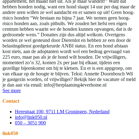
appartement, het maakt niet uit. Als je maar wandelt!” Want dat
hebben honden nodig, want een hond slaapt 14 uur per dag maar de
andere uren willen ze wel aandacht en er samen op uit! Geen hoog-
risico honden “We bestaan nu bijna 7 jaar. We nemen geen hoog-
risico honden aan, zoals pitbulls. We zouden het liefst een eigen
centrum hebben waarin we de honden kunnen opvangen, dat is de
gedroomde wens.” Donaties zijn dus altijd welkom. Overigens
worden ze wel gesteund door Dierenlot en hebben ze een door de
belastingdienst goedgekeurde ANBI status. En een hond afstaan
kost niets, aan de adoptanten wordt wel een bedrag gevraagd van
225 euro, maar pas als je de hond wilt houden. De vrijwilligers,
momenteel zo’n 32, komen 2x per jaar bij elkaar, tijdens een
gezellige bijeenkomst om bij te kletsen. En er is een appgroep, om
van elkaar op de hoogte te blijven. Tekst: Annette Doornbosch Wil
je gastgezin worden, of vrijwilliger? Bekijk hier de vacature of meld
je dan aan via email: info@herplaatsing4everhome.nl
See more
Contact
Herestraat 100, 9711 LM Groningen, Nederland
info@link050.nl
050 – 3051 900
link050