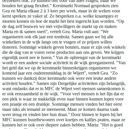
bezoekers ook. Ze kunnen ons voor van alles vragen, maar we
houden het graag flexibel.” Kerstmarkt Normaal gesproken zien
Gea en Maria elkaar 2 à 3 keer per week, maar in de weken voor
kerst spreken ze vaker af. Ze bespreken o.a. welke kraampjes er
moeten komen en hoe de markt het best ingericht kan worden. “Op
de dag zelf bouwen we met vrijwilligers de markt op en maken
Maria en ik samen snert”, vertelt Gea. Maria vult aan: “We
organiseren ook elk jaar een tombola. Samen gaan we bij alle
winkeliers in de wijk langs om te vragen of ze prijzen willen
doneren. Sommige winkels geven bonnen, maar er zijn ook winkels
die de dag van te voren verse producten aan ons geven. We krijgen
eigenlijk nooit nee te horen.” Van de opbrengst van de kerstmarkt
wordt er een andere sociale activiteit in de wijk georganiseerd. “Van
het geld dat we op de kerstmarkt binnenkrijgen organiseren we
komend jaar een ouderenmiddag in de Wijert”, vertelt Gea. “Zo
kunnen we dankzij deze kerstmarkt ook weer een leuke andere
activiteit houden.” Samen zijn Dergelijke activiteiten zijn belangrijk,
want ondanks dat er in MFC de Wijert veel mensen samenkomen is
er ook eenzaamheid in de wijk. “Voor veel mensen is het fijn dat er
een plek is waar ze makkelijk even naar binnen kunnen lopen voor
een praatje en een drankje. Sommige mensen vinden het hier eerst
maar niks als iemand ze meeneemt. Maar ze komen daarna vaak
weer terug en vinden hier hun draai.” Door binnen te lopen bij het
MFC kunnen buurtbewoners over koetjes en kalfjes praten, maar ze
kunnen het er ook over diepere zaken hebben. Maria: "Het is goed