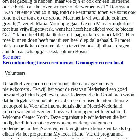
om het gezellig te hebben, maar we zijn er ook om een luisterend
oor te bieden als het over serieuze onderwerpen gaat." Doorgaan
“Aan het einde van zo’n dag rond de kerstmarkt lopen we soms ook
rond met de tong op de grond. Maar het is vrijwel altijd ook heel
gezellig”, vertelt Maria. Voorlopig gaan Gea en Maria vrolijk door
met hun vrijwilligerswerk, want het heeft hen allebei veel te bieden.
Gea: “Ik ben heel blij dat ik deel uit mag maken van het MFC. Hier
mee kunnen doen heeft me uit een heel diep dal gehaald. Er moet
niets, maar ik kan door me hier in te zetten ook bij blijven dragen
aan de maatschappij.” Tekst: Johnno Bosma
See more
Een ontmoeting tussen een nieuwe Groninger en een local
|
Volunteers
Dit artikel verscheen eerder in ons thema magazine over
nieuwkomers . Terwijl het voor de rest van Nederland een goed
bewaard geheim is gebleven, weet iedereen die in Groningen woont
dat het tegelijk een nuchtere stad én een bruisende internationale
metropool is. Voor alle internationals die in Noord-Nederland
komen wonen of werken, huisvest Groningen het International
Welcome Center North. Deze organisatie biedt iedereen die het
nodig heeft informatie over wonen, werken, studeren en
ondernemen in het Noorden, en brengt internationals en locals bij
elkaar via het programma My local friend. Via dit programma