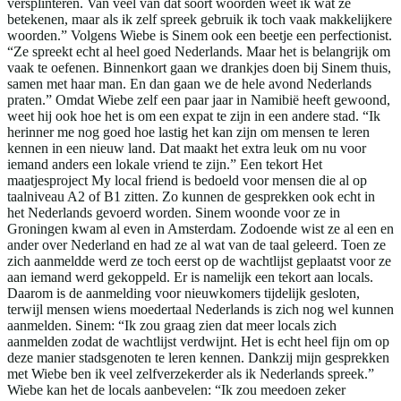
versplinteren. Van veel van dat soort woorden weet ik wat ze
betekenen, maar als ik zelf spreek gebruik ik toch vaak makkelijkere
woorden.” Volgens Wiebe is Sinem ook een beetje een perfectionist.
“Ze spreekt echt al heel goed Nederlands. Maar het is belangrijk om
vaak te oefenen. Binnenkort gaan we drankjes doen bij Sinem thuis,
samen met haar man. En dan gaan we de hele avond Nederlands
praten.” Omdat Wiebe zelf een paar jaar in Namibië heeft gewoond,
weet hij ook hoe het is om een expat te zijn in een andere stad. “Ik
herinner me nog goed hoe lastig het kan zijn om mensen te leren
kennen in een nieuw land. Dat maakt het extra leuk om nu voor
iemand anders een lokale vriend te zijn.” Een tekort Het
maatjesproject My local friend is bedoeld voor mensen die al op
taalniveau A2 of B1 zitten. Zo kunnen de gesprekken ook echt in
het Nederlands gevoerd worden. Sinem woonde voor ze in
Groningen kwam al even in Amsterdam. Zodoende wist ze al een en
ander over Nederland en had ze al wat van de taal geleerd. Toen ze
zich aanmeldde werd ze toch eerst op de wachtlijst geplaatst voor ze
aan iemand werd gekoppeld. Er is namelijk een tekort aan locals.
Daarom is de aanmelding voor nieuwkomers tijdelijk gesloten,
terwijl mensen wiens moedertaal Nederlands is zich nog wel kunnen
aanmelden. Sinem: “Ik zou graag zien dat meer locals zich
aanmelden zodat de wachtlijst verdwijnt. Het is echt heel fijn om op
deze manier stadsgenoten te leren kennen. Dankzij mijn gesprekken
met Wiebe ben ik veel zelfverzekerder als ik Nederlands spreek.”
Wiebe kan het de locals aanbevelen: “Ik zou meedoen zeker