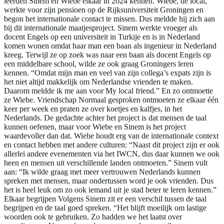
leerden Sinem en Wiebe elkaar in 2024 kennen. Wiebe, de local,
werkte voor zijn pensioen op de Rijksuniversiteit Groningen en
begon het internationale contact te missen. Dus meldde hij zich aan
bij dit internationale maatjesproject. Sinem werkte vroeger als
docent Engels op een universiteit in Turkije en is in Nederland
komen wonen omdat haar man een baan als ingenieur in Nederland
kreeg. Terwijl ze op zoek was naar een baan als docent Engels op
een middelbare school, wilde ze ook graag Groningers leren
kennen. “Omdat mijn man en veel van zijn collega’s expats zijn is
het niet altijd makkelijk om Nederlandse vrienden te maken.
Daarom meldde ik me aan voor My local friend.” En zo ontmoette
ze Wiebe. Vriendschap Normaal gesproken ontmoeten ze elkaar één
keer per week en praten ze over koetjes en kalfjes, in het
Nederlands. De gedachte achter het project is dat mensen de taal
kunnen oefenen, maar voor Wiebe en Sinem is het project
waardevoller dan dat. Wiebe houdt erg van de internationale context
en contact hebben met andere culturen: “Naast dit project zijn er ook
allerlei andere evenementen via het IWCN, dus daar kunnen we ook
heen en mensen uit verschillende landen ontmoeten.” Sinem vult
aan: “Ik wilde graag met meer vertrouwen Nederlands kunnen
spreken met mensen, maar ondertussen word je ook vrienden. Dus
het is heel leuk om zo ook iemand uit je stad beter te leren kennen.”
Elkaar begrijpen Volgens Sinem zit er een verschil tussen de taal
begrijpen en de taal goed spreken. “Het blijft moeilijk om lastige
woorden ook te gebruiken. Zo hadden we het laatst over