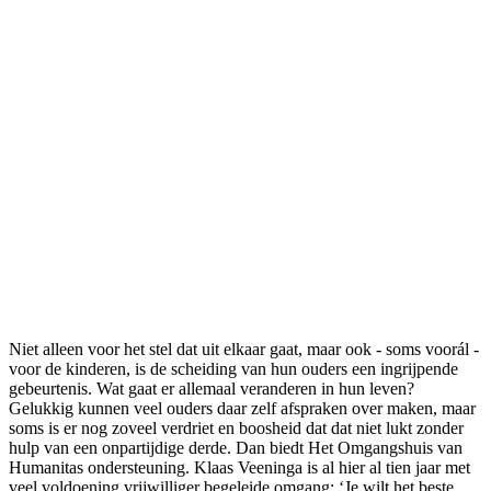
Niet alleen voor het stel dat uit elkaar gaat, maar ook - soms voorál -
voor de kinderen, is de scheiding van hun ouders een ingrijpende
gebeurtenis. Wat gaat er allemaal veranderen in hun leven?
Gelukkig kunnen veel ouders daar zelf afspraken over maken, maar
soms is er nog zoveel verdriet en boosheid dat dat niet lukt zonder
hulp van een onpartijdige derde. Dan biedt Het Omgangshuis van
Humanitas ondersteuning. Klaas Veeninga is al hier al tien jaar met
veel voldoening vrijwilliger begeleide omgang: ‘Je wilt het beste