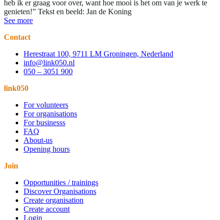
heb ik er graag voor over, want hoe mooi is het om van je werk te
genieten!” Tekst en beeld: Jan de Koning
See more
Contact
Herestraat 100, 9711 LM Groningen, Nederland
info@link050.nl
050 – 3051 900
link050
For volunteers
For organisations
For businesss
FAQ
About-us
Opening hours
Join
Opportunities / trainings
Discover Organisations
Create organisation
Create account
Login