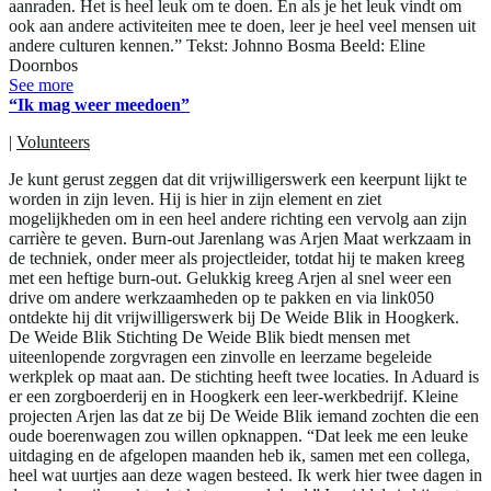
aanraden. Het is heel leuk om te doen. En als je het leuk vindt om
ook aan andere activiteiten mee te doen, leer je heel veel mensen uit
andere culturen kennen.” Tekst: Johnno Bosma Beeld: Eline
Doornbos
See more
“Ik mag weer meedoen”
|
Volunteers
Je kunt gerust zeggen dat dit vrijwilligerswerk een keerpunt lijkt te
worden in zijn leven. Hij is hier in zijn element en ziet
mogelijkheden om in een heel andere richting een vervolg aan zijn
carrière te geven. Burn-out Jarenlang was Arjen Maat werkzaam in
de techniek, onder meer als projectleider, totdat hij te maken kreeg
met een heftige burn-out. Gelukkig kreeg Arjen al snel weer een
drive om andere werkzaamheden op te pakken en via link050
ontdekte hij dit vrijwilligerswerk bij De Weide Blik in Hoogkerk.
De Weide Blik Stichting De Weide Blik biedt mensen met
uiteenlopende zorgvragen een zinvolle en leerzame begeleide
werkplek op maat aan. De stichting heeft twee locaties. In Aduard is
er een zorgboerderij en in Hoogkerk een leer-werkbedrijf. Kleine
projecten Arjen las dat ze bij De Weide Blik iemand zochten die een
oude boerenwagen zou willen opknappen. “Dat leek me een leuke
uitdaging en de afgelopen maanden heb ik, samen met een collega,
heel wat uurtjes aan deze wagen besteed. Ik werk hier twee dagen in