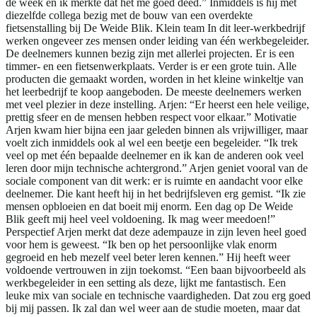
de week en ik merkte dat het me goed deed.” Inmiddels is hij met
diezelfde collega bezig met de bouw van een overdekte
fietsenstalling bij De Weide Blik. Klein team In dit leer-werkbedrijf
werken ongeveer zes mensen onder leiding van één werkbegeleider.
De deelnemers kunnen bezig zijn met allerlei projecten. Er is een
timmer- en een fietsenwerkplaats. Verder is er een grote tuin. Alle
producten die gemaakt worden, worden in het kleine winkeltje van
het leerbedrijf te koop aangeboden. De meeste deelnemers werken
met veel plezier in deze instelling. Arjen: “Er heerst een hele veilige,
prettig sfeer en de mensen hebben respect voor elkaar.” Motivatie
Arjen kwam hier bijna een jaar geleden binnen als vrijwilliger, maar
voelt zich inmiddels ook al wel een beetje een begeleider. “Ik trek
veel op met één bepaalde deelnemer en ik kan de anderen ook veel
leren door mijn technische achtergrond.” Arjen geniet vooral van de
sociale component van dit werk: er is ruimte en aandacht voor elke
deelnemer. Die kant heeft hij in het bedrijfsleven erg gemist. “Ik zie
mensen opbloeien en dat boeit mij enorm. Een dag op De Weide
Blik geeft mij heel veel voldoening. Ik mag weer meedoen!”
Perspectief Arjen merkt dat deze adempauze in zijn leven heel goed
voor hem is geweest. “Ik ben op het persoonlijke vlak enorm
gegroeid en heb mezelf veel beter leren kennen.” Hij heeft weer
voldoende vertrouwen in zijn toekomst. “Een baan bijvoorbeeld als
werkbegeleider in een setting als deze, lijkt me fantastisch. Een
leuke mix van sociale en technische vaardigheden. Dat zou erg goed
bij mij passen. Ik zal dan wel weer aan de studie moeten, maar dat