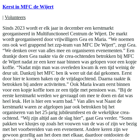
Kerst in MFC de Wijert
|
Volunteers
Sinds 2023 wordt er elk jaar in december een kerstmarkt
georganiseerd in Multifunctioneel Centrum de Wijert. De markt
wordt georganiseerd door vrijwilligers Gea en Maria. “We noemen
ons ook wel grappend het zzp-team van MFC De Wijert”, zegt Gea.
“We denken over van alles mee en organiseren evenementen.” Een
drankje doen Gea raakte via de crea-ochtenden betrokken bij MFC
de Wijert nadat ze een keer naar binnen was gelopen voor een kopje
koffie. “Nadat mijn man was overleden kwam ik een tijd weinig de
deur uit. Dankzij het MFC ben ik weer uit dat dal gekomen. Eerst
door hier te komen haken op de vrijdagochtend. Daarna raakte ik
betrokken bij andere activiteiten.” Ook Maria kwam eerst binnen
voor een kopje koffie toen ze een tijdje met pensioen was. “Bij de
eerste kerstmarkt werden we gevraagd om mee te doen en dat was
heel leuk. Het is hier een warm bad.” Van alles wat Naast de
kerstmarkt waren ze afgelopen jaar ook betrokken bij het
organiseren van het 25-jarig jubileumfeest en de wekelijkse crea-
ochtend. “Wij zijn altijd aan de slag hier”, gaat Gea verder. “Soms
pakken we klusjes op zoals het vouwen van de was of zijn we bezig
met het voorbereiden van een evenement. Andere keren zijn we
gewoon gezellig aan het doen met elkaar, daardoor ontdooien de