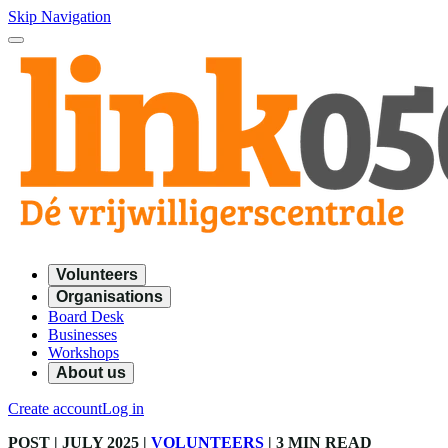
Skip Navigation
Volunteers
Organisations
Board Desk
Businesses
Workshops
About us
Create account
Log in
POST
| JULY 2025
|
VOLUNTEERS
|
3 MIN READ