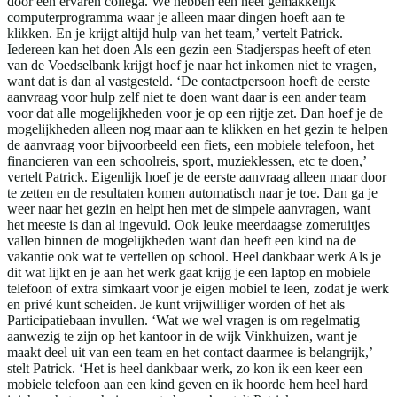
door een ervaren collega. We hebben een heel gemakkelijk
computerprogramma waar je alleen maar dingen hoeft aan te
klikken. En je krijgt altijd hulp van het team,’ vertelt Patrick.
Iedereen kan het doen Als een gezin een Stadjerspas heeft of eten
van de Voedselbank krijgt hoef je naar het inkomen niet te vragen,
want dat is dan al vastgesteld. ‘De contactpersoon hoeft de eerste
aanvraag voor hulp zelf niet te doen want daar is een ander team
voor dat alle mogelijkheden voor je op een rijtje zet. Dan hoef je de
mogelijkheden alleen nog maar aan te klikken en het gezin te helpen
de aanvraag voor bijvoorbeeld een fiets, een mobiele telefoon, het
financieren van een schoolreis, sport, muzieklessen, etc te doen,’
vertelt Patrick. Eigenlijk hoef je de eerste aanvraag alleen maar door
te zetten en de resultaten komen automatisch naar je toe. Dan ga je
weer naar het gezin en helpt hen met de simpele aanvragen, want
het meeste is dan al ingevuld. Ook leuke meerdaagse zomeruitjes
vallen binnen de mogelijkheden want dan heeft een kind na de
vakantie ook wat te vertellen op school. Heel dankbaar werk Als je
dit wat lijkt en je aan het werk gaat krijg je een laptop en mobiele
telefoon of extra simkaart voor je eigen mobiel te leen, zodat je werk
en privé kunt scheiden. Je kunt vrijwilliger worden of het als
Participatiebaan invullen. ‘Wat we wel vragen is om regelmatig
aanwezig te zijn op het kantoor in de wijk Vinkhuizen, want je
maakt deel uit van een team en het contact daarmee is belangrijk,’
stelt Patrick. ‘Het is heel dankbaar werk, zo kon ik een keer een
mobiele telefoon aan een kind geven en ik hoorde hem heel hard