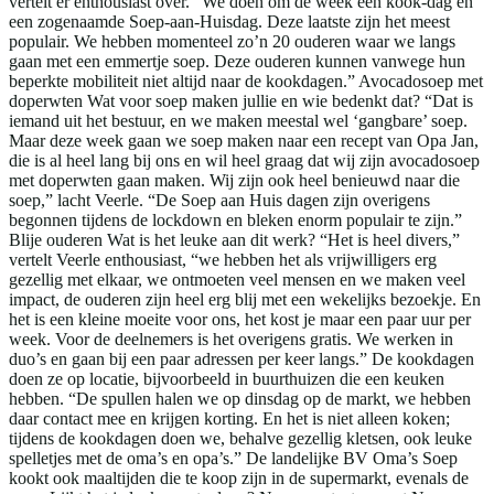
vertelt er enthousiast over. “We doen om de week een kook-dag en
een zogenaamde Soep-aan-Huisdag. Deze laatste zijn het meest
populair. We hebben momenteel zo’n 20 ouderen waar we langs
gaan met een emmertje soep. Deze ouderen kunnen vanwege hun
beperkte mobiliteit niet altijd naar de kookdagen.” Avocadosoep met
doperwten Wat voor soep maken jullie en wie bedenkt dat? “Dat is
iemand uit het bestuur, en we maken meestal wel ‘gangbare’ soep.
Maar deze week gaan we soep maken naar een recept van Opa Jan,
die is al heel lang bij ons en wil heel graag dat wij zijn avocadosoep
met doperwten gaan maken. Wij zijn ook heel benieuwd naar die
soep,” lacht Veerle. “De Soep aan Huis dagen zijn overigens
begonnen tijdens de lockdown en bleken enorm populair te zijn.”
Blije ouderen Wat is het leuke aan dit werk? “Het is heel divers,”
vertelt Veerle enthousiast, “we hebben het als vrijwilligers erg
gezellig met elkaar, we ontmoeten veel mensen en we maken veel
impact, de ouderen zijn heel erg blij met een wekelijks bezoekje. En
het is een kleine moeite voor ons, het kost je maar een paar uur per
week. Voor de deelnemers is het overigens gratis. We werken in
duo’s en gaan bij een paar adressen per keer langs.” De kookdagen
doen ze op locatie, bijvoorbeeld in buurthuizen die een keuken
hebben. “De spullen halen we op dinsdag op de markt, we hebben
daar contact mee en krijgen korting. En het is niet alleen koken;
tijdens de kookdagen doen we, behalve gezellig kletsen, ook leuke
spelletjes met de oma’s en opa’s.” De landelijke BV Oma’s Soep
kookt ook maaltijden die te koop zijn in de supermarkt, evenals de