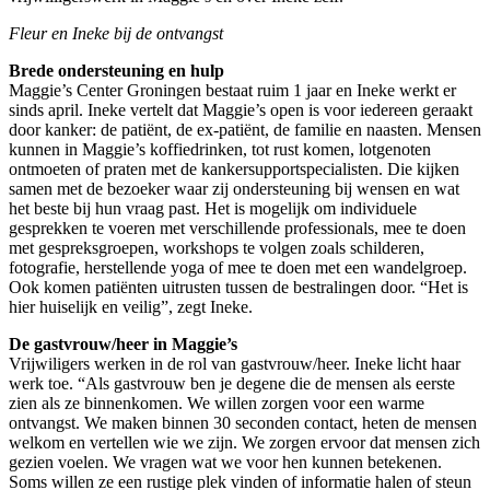
Fleur en Ineke bij de ontvangst
Brede ondersteuning en hulp
Maggie’s Center Groningen bestaat ruim 1 jaar en Ineke werkt er
sinds april. Ineke vertelt dat Maggie’s open is voor iedereen geraakt
door kanker: de patiënt, de ex-patiënt, de familie en naasten. Mensen
kunnen in Maggie’s koffiedrinken, tot rust komen, lotgenoten
ontmoeten of praten met de kankersupportspecialisten. Die kijken
samen met de bezoeker waar zij ondersteuning bij wensen en wat
het beste bij hun vraag past. Het is mogelijk om individuele
gesprekken te voeren met verschillende professionals, mee te doen
met gespreksgroepen, workshops te volgen zoals schilderen,
fotografie, herstellende yoga of mee te doen met een wandelgroep.
Ook komen patiënten uitrusten tussen de bestralingen door. “Het is
hier huiselijk en veilig”, zegt Ineke.
De gastvrouw/heer in Maggie’s
Vrijwiligers werken in de rol van gastvrouw/heer. Ineke licht haar
werk toe. “Als gastvrouw ben je degene die de mensen als eerste
zien als ze binnenkomen. We willen zorgen voor een warme
ontvangst. We maken binnen 30 seconden contact, heten de mensen
welkom en vertellen wie we zijn. We zorgen ervoor dat mensen zich
gezien voelen. We vragen wat we voor hen kunnen betekenen.
Soms willen ze een rustige plek vinden of informatie halen of steun