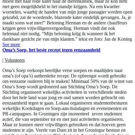
moest met haar rode kater naar de dierenkliniek, maar ze kon hem
met geen mogelijkheid in het mandje krijgen. Na een kwartier
worstelen, waarbij de handen van mijn jonge passagier werden open
gekrabd, zat de woedende, blazende kater eindelijk gevangen. Ja, je
maakt soms wat mee!” Beloning Herman en de andere chauffeurs
krijgen geen vrijwilligersvergoeding. Herman vindt dat ook
helemaal niet nodig. “Mijn beloning krijg ik wanneer ik het
dankbare gezicht zie van mijn klanten.” tekst en foto: Jan de Koning
See more
Oma’s Soep, het beste recept tegen eenzaamheid
|
Volunteers
Oma’s Soep verkoopt heerlijke verse soepen en maaltijden naar
oma’s (of opa’s) authentieke recept. De opbrengst wordt gebruikt
om eenzame ouderen blij te maken! Minimaal 50% van de winst van
Oma’s Soep wordt gedoneerd aan Stichting Oma’s Soep. De
Stichting organiseert wekelijks activiteiten in verschillende steden
door het hele land waar jong en oud samen worden gebracht om
eenzaamheid tegen te gaan. Lokaal organiseren studentenbesturen
wekelijks Kookdagen en Soep-aan-huisdagen en evenementen en
PR-campagnes. In Groningen zijn momenteel zeven studenten
actief, die van september tot en met juni activiteiten organiseren.
Maar ze kunnen meer vrijwilligers gebruiken en dat hoeven geen
studenten te zijn. Veerle van Dam zit in het Groningse bestuur en