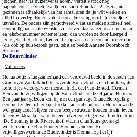
juichen, het was huizenver te horen,’ vertelt Patrick nog
nagenietend. ‘Je voelt je altijd een soort Sinterklaas!’. Het aantal
gezinnen is afhankelijk van het aantal uren dat je wilt werken en
altijd in overleg. En er is altijd een achtervang mocht je een tijdje
uitvallen. De ouders zijn gemotiveerd want ze melden zichzelf heel
eenvoudig aan op de website, ze hoeven daar alleen maar hun naam
en telefoonnummer achter te laten, dan worden ze door Leergeld
teruggebeld. Stichting Leergeld is op zoek naar een contactpersoon
(die ook op huisbezoek gaat). tekst en beeld: Annette Doornbosch
See more
De Buurtvlinder
|
Volunteers
Het autootje is langzamerhand een vertrouwd beeld in de straten van
Groningen-Zuid. Ik heb het over de Buurtvlinder, een buurttaxi, die
korte ritjes verzorgt voor mensen in dit deel van de stad. Herman
Eén van de vrijwilligers op de Buurtvlinder is de 64-jarige Herman.
Een paar jaar geleden kon hij met een gunstige financiële regeling
een punt zetten achter zijn drukke kantoorbaan, maar Herman wilde
wel graag actief blijven en een beetje structuur houden in zijn leven.
In een wijkkrantje kwam hij een advertentie tegen van buurtcentrum
De Stroming in de Rivierenhof, waarin chauffeurs gevraagd
werden voor de Buurtvlinder. Een mensenmens Het
vrijwilligerswerk in de Buurtvlinder is Herman op het lijf