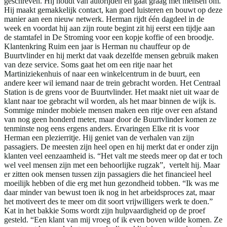
geschreven. Hij houdt van autorijden en gaat graag met mensen om.
Hij maakt gemakkelijk contact, kan goed luisteren en bouwt op deze
manier aan een nieuw netwerk. Herman rijdt één dagdeel in de
week en voordat hij aan zijn route begint zit hij eerst een tijdje aan
de stamtafel in De Stroming voor een kopje koffie of een broodje.
Klantenkring Ruim een jaar is Herman nu chauffeur op de
Buurtvlinder en hij merkt dat vaak dezelfde mensen gebruik maken
van deze service. Soms gaat het om een ritje naar het
Martiniziekenhuis of naar een winkelcentrum in de buurt, een
andere keer wil iemand naar de trein gebracht worden. Het Centraal
Station is de grens voor de Buurtvlinder. Het maakt niet uit waar de
klant naar toe gebracht wil worden, als het maar binnen de wijk is.
Sommige minder mobiele mensen maken een ritje over een afstand
van nog geen honderd meter, maar door de Buurtvlinder komen ze
tenminste nog eens ergens anders. Ervaringen Elke rit is voor
Herman een plezierritje. Hij geniet van de verhalen van zijn
passagiers. De meesten zijn heel open en hij merkt dat er onder zijn
klanten veel eenzaamheid is. “Het valt me steeds meer op dat er toch
wel veel mensen zijn met een behoorlijke rugzak”, vertelt hij. Maar
er zitten ook mensen tussen zijn passagiers die het financieel heel
moeilijk hebben of die erg met hun gezondheid tobben. “Ik was me
daar minder van bewust toen ik nog in het arbeidsproces zat, maar
het motiveert des te meer om dit soort vrijwilligers werk te doen.”
Kat in het bakkie Soms wordt zijn hulpvaardigheid op de proef
gesteld. “Een klant van mij vroeg of ik even boven wilde komen. Ze