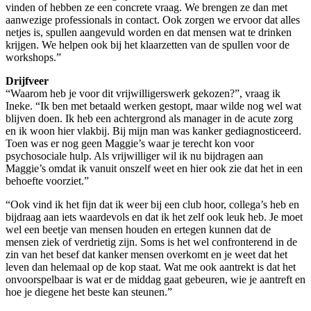
vinden of hebben ze een concrete vraag. We brengen ze dan met
aanwezige professionals in contact. Ook zorgen we ervoor dat alles
netjes is, spullen aangevuld worden en dat mensen wat te drinken
krijgen. We helpen ook bij het klaarzetten van de spullen voor de
workshops.”
Drijfveer
“Waarom heb je voor dit vrijwilligerswerk gekozen?”, vraag ik
Ineke. “Ik ben met betaald werken gestopt, maar wilde nog wel wat
blijven doen. Ik heb een achtergrond als manager in de acute zorg
en ik woon hier vlakbij. Bij mijn man was kanker gediagnosticeerd.
Toen was er nog geen Maggie’s waar je terecht kon voor
psychosociale hulp. Als vrijwilliger wil ik nu bijdragen aan
Maggie’s omdat ik vanuit onszelf weet en hier ook zie dat het in een
behoefte voorziet.”
“Ook vind ik het fijn dat ik weer bij een club hoor, collega’s heb en
bijdraag aan iets waardevols en dat ik het zelf ook leuk heb. Je moet
wel een beetje van mensen houden en ertegen kunnen dat de
mensen ziek of verdrietig zijn. Soms is het wel confronterend in de
zin van het besef dat kanker mensen overkomt en je weet dat het
leven dan helemaal op de kop staat. Wat me ook aantrekt is dat het
onvoorspelbaar is wat er de middag gaat gebeuren, wie je aantreft en
hoe je diegene het beste kan steunen.”