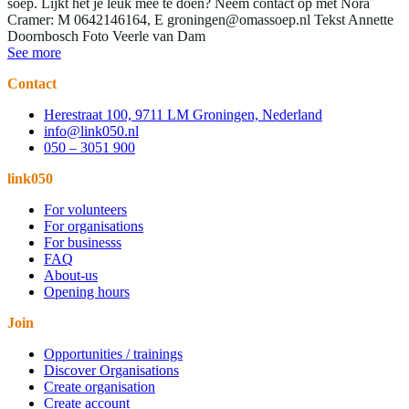
soep. Lijkt het je leuk mee te doen? Neem contact op met Nora
Cramer: M 0642146164, E groningen@omassoep.nl Tekst Annette
Doornbosch Foto Veerle van Dam
See more
Contact
Herestraat 100, 9711 LM Groningen, Nederland
info@link050.nl
050 – 3051 900
link050
For volunteers
For organisations
For businesss
FAQ
About-us
Opening hours
Join
Opportunities / trainings
Discover Organisations
Create organisation
Create account