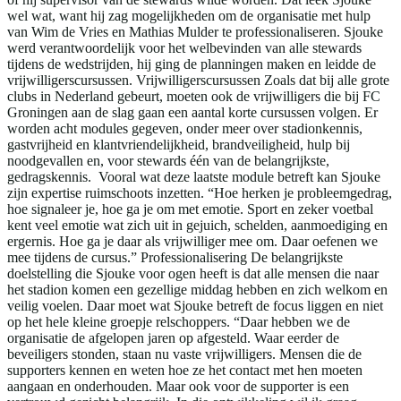
wel wat, want hij zag mogelijkheden om de organisatie met hulp
van Wim de Vries en Mathias Mulder te professionaliseren. Sjouke
werd verantwoordelijk voor het welbevinden van alle stewards
tijdens de wedstrijden, hij ging de planningen maken en leidde de
vrijwilligerscursussen. Vrijwilligerscursussen Zoals dat bij alle grote
clubs in Nederland gebeurt, moeten ook de vrijwilligers die bij FC
Groningen aan de slag gaan een aantal korte cursussen volgen. Er
worden acht modules gegeven, onder meer over stadionkennis,
gastvrijheid en klantvriendelijkheid, brandveiligheid, hulp bij
noodgevallen en, voor stewards één van de belangrijkste,
gedragskennis. Vooral wat deze laatste module betreft kan Sjouke
zijn expertise ruimschoots inzetten. “Hoe herken je probleemgedrag,
hoe signaleer je, hoe ga je om met emotie. Sport en zeker voetbal
kent veel emotie wat zich uit in gejuich, schelden, aanmoediging en
ergernis. Hoe ga je daar als vrijwilliger mee om. Daar oefenen we
mee tijdens de cursus.” Professionalisering De belangrijkste
doelstelling die Sjouke voor ogen heeft is dat alle mensen die naar
het stadion komen een gezellige middag hebben en zich welkom en
veilig voelen. Daar moet wat Sjouke betreft de focus liggen en niet
op het hele kleine groepje relschoppers. “Daar hebben we de
organisatie de afgelopen jaren op afgesteld. Waar eerder de
beveiligers stonden, staan nu vaste vrijwilligers. Mensen die de
supporters kennen en weten hoe ze het contact met hen moeten
aangaan en onderhouden. Maar ook voor de supporter is een