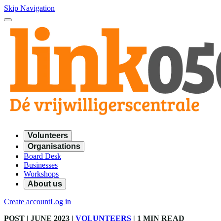
Skip Navigation
Volunteers
Organisations
Board Desk
Businesses
Workshops
About us
Create account
Log in
POST
| JUNE 2023
|
VOLUNTEERS
|
1 MIN READ