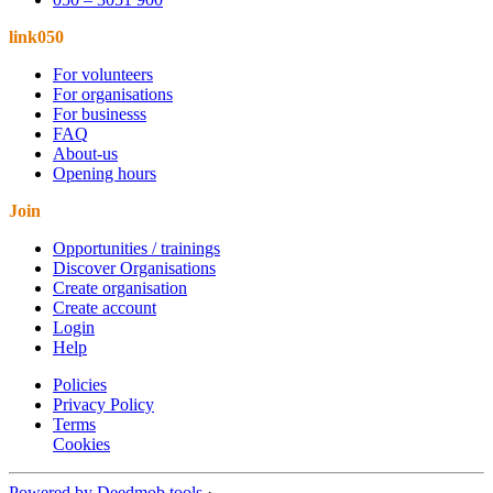
link050
For volunteers
For organisations
For businesss
FAQ
About-us
Opening hours
Join
Opportunities / trainings
Discover Organisations
Create organisation
Create account
Login
Help
Policies
Privacy Policy
Terms
Cookies
Powered by Deedmob tools
·