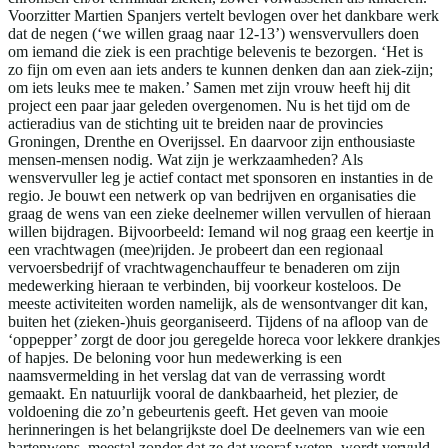
Voorzitter Martien Spanjers vertelt bevlogen over het dankbare werk
dat de negen (‘we willen graag naar 12-13’) wensvervullers doen
om iemand die ziek is een prachtige belevenis te bezorgen. ‘Het is
zo fijn om even aan iets anders te kunnen denken dan aan ziek-zijn;
om iets leuks mee te maken.’ Samen met zijn vrouw heeft hij dit
project een paar jaar geleden overgenomen. Nu is het tijd om de
actieradius van de stichting uit te breiden naar de provincies
Groningen, Drenthe en Overijssel. En daarvoor zijn enthousiaste
mensen-mensen nodig. Wat zijn je werkzaamheden? Als
wensvervuller leg je actief contact met sponsoren en instanties in de
regio. Je bouwt een netwerk op van bedrijven en organisaties die
graag de wens van een zieke deelnemer willen vervullen of hieraan
willen bijdragen. Bijvoorbeeld: Iemand wil nog graag een keertje in
een vrachtwagen (mee)rijden. Je probeert dan een regionaal
vervoersbedrijf of vrachtwagenchauffeur te benaderen om zijn
medewerking hieraan te verbinden, bij voorkeur kosteloos. De
meeste activiteiten worden namelijk, als de wensontvanger dit kan,
buiten het (zieken-)huis georganiseerd. Tijdens of na afloop van de
‘oppepper’ zorgt de door jou geregelde horeca voor lekkere drankjes
of hapjes. De beloning voor hun medewerking is een
naamsvermelding in het verslag dat van de verrassing wordt
gemaakt. En natuurlijk vooral de dankbaarheid, het plezier, de
voldoening die zo’n gebeurtenis geeft. Het geven van mooie
herinneringen is het belangrijkste doel De deelnemers van wie een
hartenwens, meestal zonder dat ze dat vooraf weten, wordt vervuld,