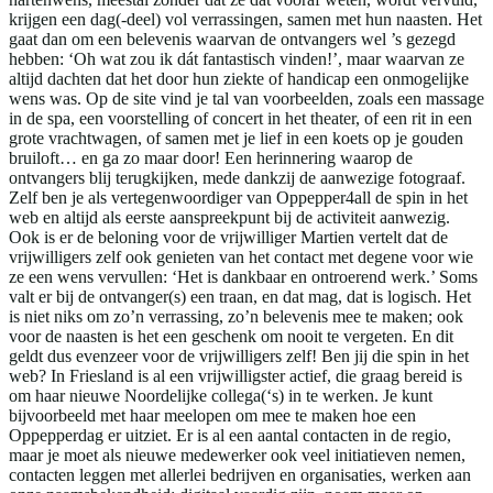
krijgen een dag(-deel) vol verrassingen, samen met hun naasten. Het
gaat dan om een belevenis waarvan de ontvangers wel ’s gezegd
hebben: ‘Oh wat zou ik dát fantastisch vinden!’, maar waarvan ze
altijd dachten dat het door hun ziekte of handicap een onmogelijke
wens was. Op de site vind je tal van voorbeelden, zoals een massage
in de spa, een voorstelling of concert in het theater, of een rit in een
grote vrachtwagen, of samen met je lief in een koets op je gouden
bruiloft… en ga zo maar door! Een herinnering waarop de
ontvangers blij terugkijken, mede dankzij de aanwezige fotograaf.
Zelf ben je als vertegenwoordiger van Oppepper4all de spin in het
web en altijd als eerste aanspreekpunt bij de activiteit aanwezig.
Ook is er de beloning voor de vrijwilliger Martien vertelt dat de
vrijwilligers zelf ook genieten van het contact met degene voor wie
ze een wens vervullen: ‘Het is dankbaar en ontroerend werk.’ Soms
valt er bij de ontvanger(s) een traan, en dat mag, dat is logisch. Het
is niet niks om zo’n verrassing, zo’n belevenis mee te maken; ook
voor de naasten is het een geschenk om nooit te vergeten. En dit
geldt dus evenzeer voor de vrijwilligers zelf! Ben jij die spin in het
web? In Friesland is al een vrijwilligster actief, die graag bereid is
om haar nieuwe Noordelijke collega(‘s) in te werken. Je kunt
bijvoorbeeld met haar meelopen om mee te maken hoe een
Oppepperdag er uitziet. Er is al een aantal contacten in de regio,
maar je moet als nieuwe medewerker ook veel initiatieven nemen,
contacten leggen met allerlei bedrijven en organisaties, werken aan