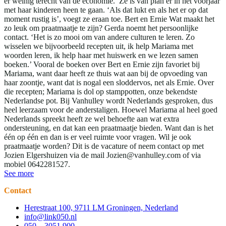
er weinig terecht van de economie.’ Ze is van plan er in het voorjaar
met haar kinderen heen te gaan. ‘Als dat lukt en als het er op dat
moment rustig is’, voegt ze eraan toe. Bert en Ernie Wat maakt het
zo leuk om praatmaatje te zijn? Gerda noemt het persoonlijke
contact. ‘Het is zo mooi om van andere culturen te leren. Zo
wisselen we bijvoorbeeld recepten uit, ik help Mariama met
woorden leren, ik help haar met huiswerk en we lezen samen
boeken.’ Vooral de boeken over Bert en Ernie zijn favoriet bij
Mariama, want daar heeft ze thuis wat aan bij de opvoeding van
haar zoontje, want dat is nogal een sloddervos, net als Ernie. Over
die recepten; Mariama is dol op stamppotten, onze bekendste
Nederlandse pot. Bij Vanhulley wordt Nederlands gesproken, dus
heel leerzaam voor de anderstaligen. Hoewel Mariama al heel goed
Nederlands spreekt heeft ze wel behoefte aan wat extra
ondersteuning, en dat kan een praatmaatje bieden. Want dan is het
één op één en dan is er veel ruimte voor vragen. Wil je ook
praatmaatje worden? Dit is de vacature of neem contact op met
Jozien Elgershuizen via de mail Jozien@vanhulley.com of via
mobiel 0642281527.
See more
Contact
Herestraat 100, 9711 LM Groningen, Nederland
info@link050.nl
050 – 3051 900