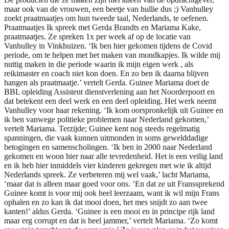
maar ook van de vrouwen, een beetje van hullie dus ;) Vanhulley
zoekt praatmaatjes om hun tweede taal, Nederlands, te oefenen.
Praatmaatjes Ik spreek met Gerda Brandts en Mariama Kake,
praatmaatjes. Ze spreken 1x per week af op de locatie van
Vanhulley in Vinkhuizen. ‘Ik ben hier gekomen tijdens de Covid
periode, om te helpen met het maken van mondkapjes. Ik wilde mij
nuttig maken in die periode waarin ik mijn eigen werk , als
reikimaster en coach niet kon doen. En zo ben ik daarna blijven
hangen als praatmaatje.’ vertelt Gerda. Guinee Mariama doet de
BBL opleiding Assistent dienstverlening aan het Noorderpoort en
dat betekent een deel werk en een deel opleiding. Het werk neemt
Vanhulley voor haar rekening. ‘Ik kom oorspronkelijk uit Guinee en
ik ben vanwege politieke problemen naar Nederland gekomen,’
vertelt Mariama. Terzijde; Guinee kent nog steeds regelmatig
spanningen, die vaak kunnen uitmonden in soms gewelddadige
betogingen en samenscholingen. ‘Ik ben in 2000 naar Nederland
gekomen en woon hier naar alle tevredenheid. Het is een veilig land
en ik heb hier inmiddels vier kinderen gekregen met wie ik altijd
Nederlands spreek. Ze verbeteren mij wel vaak,’ lacht Mariama,
‘maar dat is alleen maar goed voor ons. ‘En dat ze uit Franssprekend
Guinee komt is voor mij ook heel leerzaam, want ik wil mijn Frans
ophalen en zo kan ik dat mooi doen, het mes snijdt zo aan twee
kanten!’ aldus Gerda. ‘Guinee is een mooi en in principe rijk land
maar erg corrupt en dat is heel jammer,’ vertelt Mariama. ‘Zo komt