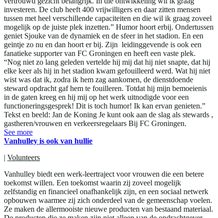
vertrouwd gezicht belangrijk. In die ontwikkeling wil ik graag
investeren. De club heeft 400 vrijwilligers en daar zitten mensen
tussen met heel verschillende capaciteiten en die wil ik graag zoveel
mogelijk op de juiste plek inzetten.” Humor hoort erbij. Ondertussen
geniet Sjouke van de dynamiek en de sfeer in het stadion. En een
geintje zo nu en dan hoort er bij. Zijn leidinggevende is ook een
fanatieke supporter van FC Groningen en heeft een vaste plek.
“Nog niet zo lang geleden vertelde hij mij dat hij niet snapte, dat hij
elke keer als hij in het stadion kwam gefouilleerd werd. Wat hij niet
wist was dat ik, zodra ik hem zag aankomen, de dienstdoende
steward opdracht gaf hem te fouilleren. Totdat hij mijn bemoeienis
in de gaten kreeg en hij mij op het werk uitnodigde voor een
functioneringsgesprek! Dit is toch humor! Ik kan ervan genieten.”
Tekst en beeld: Jan de Koning Je kunt ook aan de slag als stewards ,
gastheren/vrouwen en verkeersregelaars Bij FC Groningen.
See more
Vanhulley is ook van hullie
|
Volunteers
Vanhulley biedt een werk-leertraject voor vrouwen die een betere
toekomst willen. Een toekomst waarin zij zoveel mogelijk
zelfstandig en financieel onafhankelijk zijn, en een sociaal netwerk
opbouwen waarmee zij zich onderdeel van de gemeenschap voelen.
Ze maken de allermooiste nieuwe producten van bestaand materiaal.
De producten die ze maken zijn niet alleen van de opdrachtgever,