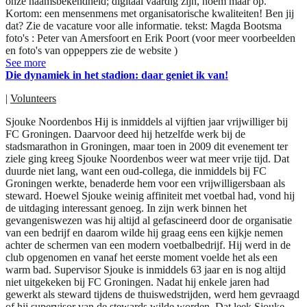
onze naamsbekendheid; digitaal vaardig zijn, noem maar op.
Kortom: een mensenmens met organisatorische kwaliteiten! Ben jij
dat? Zie de vacature voor alle informatie. tekst: Magda Bootsma
foto's : Peter van Amersfoort en Erik Poort (voor meer voorbeelden
en foto's van oppeppers zie de website )
See more
Die dynamiek in het stadion: daar geniet ik van!
|
Volunteers
Sjouke Noordenbos Hij is inmiddels al vijftien jaar vrijwilliger bij
FC Groningen. Daarvoor deed hij hetzelfde werk bij de
stadsmarathon in Groningen, maar toen in 2009 dit evenement ter
ziele ging kreeg Sjouke Noordenbos weer wat meer vrije tijd. Dat
duurde niet lang, want een oud-collega, die inmiddels bij FC
Groningen werkte, benaderde hem voor een vrijwilligersbaan als
steward. Hoewel Sjouke weinig affiniteit met voetbal had, vond hij
de uitdaging interessant genoeg. In zijn werk binnen het
gevangeniswezen was hij altijd al gefascineerd door de organisatie
van een bedrijf en daarom wilde hij graag eens een kijkje nemen
achter de schermen van een modern voetbalbedrijf. Hij werd in de
club opgenomen en vanaf het eerste moment voelde het als een
warm bad. Supervisor Sjouke is inmiddels 63 jaar en is nog altijd
niet uitgekeken bij FC Groningen. Nadat hij enkele jaren had
gewerkt als steward tijdens de thuiswedstrijden, werd hem gevraagd
of hij supervisor van de stewards wilde worden. Dat leek Sjouke