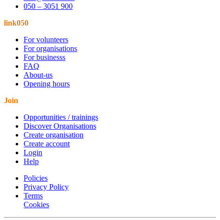
050 – 3051 900
link050
For volunteers
For organisations
For businesss
FAQ
About-us
Opening hours
Join
Opportunities / trainings
Discover Organisations
Create organisation
Create account
Login
Help
Policies
Privacy Policy
Terms
Cookies