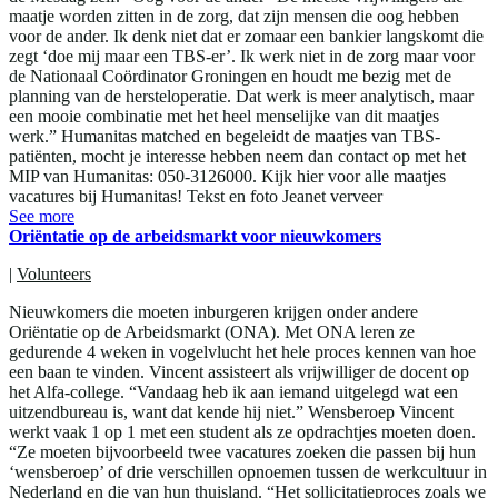
maatje worden zitten in de zorg, dat zijn mensen die oog hebben
voor de ander. Ik denk niet dat er zomaar een bankier langskomt die
zegt ‘doe mij maar een TBS-er’. Ik werk niet in de zorg maar voor
de Nationaal Coördinator Groningen en houdt me bezig met de
planning van de hersteloperatie. Dat werk is meer analytisch, maar
een mooie combinatie met het heel menselijke van dit maatjes
werk.” Humanitas matched en begeleidt de maatjes van TBS-
patiënten, mocht je interesse hebben neem dan contact op met het
MIP van Humanitas: 050-3126000. Kijk hier voor alle maatjes
vacatures bij Humanitas! Tekst en foto Jeanet verveer
See more
Oriëntatie op de arbeidsmarkt voor nieuwkomers
|
Volunteers
Nieuwkomers die moeten inburgeren krijgen onder andere
Oriëntatie op de Arbeidsmarkt (ONA). Met ONA leren ze
gedurende 4 weken in vogelvlucht het hele proces kennen van hoe
een baan te vinden. Vincent assisteert als vrijwilliger de docent op
het Alfa-college. “Vandaag heb ik aan iemand uitgelegd wat een
uitzendbureau is, want dat kende hij niet.” Wensberoep Vincent
werkt vaak 1 op 1 met een student als ze opdrachtjes moeten doen.
“Ze moeten bijvoorbeeld twee vacatures zoeken die passen bij hun
‘wensberoep’ of drie verschillen opnoemen tussen de werkcultuur in
Nederland en die van hun thuisland. “Het sollicitatieproces zoals we