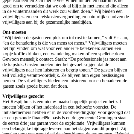
gepensioneerden zich niet te veel willen binden en daarom is het
goed om te vermelden dat we ook al blij zijn met iemand die alleen
in de wintermaanden dit werk zou willen doen.” Wij bieden een
vrijwilliger- en een reiskostenvergoeding en natuurlijk schuiven de
vrijwilligers aan bij de gezamenlijke maaltijden.
Ont-moeten
“Wij bieden de gasten een plek om tot rust te komen,” vult Els aan,
“en de benadering is die van mens tot mens.” Vrijwilligers moeten
het fijn vinden om wat voor een ander te betekenen: samen een
kopje koffie drinken, een wandeling maken of een spelletje doen.
Gewoon menselijk contact. Sarah: “De professionele jas moet aan
de kapstok. Gasten moeten hier het gevoel krijgen dat de
vrijwilligers naar hen luisteren en begrip tonen.” De gasten blijven
zelf volledig verantwoordelijk. Ze blijven hun eigen beslissingen
nemen. De vrijwilligers bieden een luisterend oor en benaderen de
gasten zoals goede buren dat doen.
Vrijwilligers gezocht
Het Respijthuis is een nieuw maatschappelijk project en het zal
moeten blijken of het inderdaad in een behoefte voorziet. De
initiatiefnemers hebben er in de voorbereidingstijd voor gezorgd dat
er een gezonde financiële basis is en de gemeente Groningen staat
de eerste drie jaar garant voor de exploitatie. Vrijwilligers kunnen
een belangrijke bijdrage leveren aan het slagen van dit project. Zij
bepalen voor een groot deel de sfeer binnen de woonvorm. “Mocht