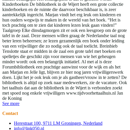
Kinderboeken De bibliotheek in de Wijert heeft een grote collectie
kinderboeken en de ruimte die daarvoor beschikbaar is, is zeer
aantrekkelijk ingericht. Marjan vindt het erg leuk om kinderen en
hun ouders wegwijs te maken in de wereld van het boek. “Het is
toch prachtig om te zien dat kinderen lezen leuk gaan vinden!”
Taalgroep Elke dinsdagmorgen zit er ook een leesgroep om de grote
tafel in de zaal. Deze mensen willen graag de Nederlandse taal nog
beter leren beheersen; ze lezen gezamenlijk een boek onder leiding
van een vrijwilliger die zo nodig ook de taal toelicht. Breinbieb
Tenslotte staat er midden in de zaal een grote tafel met boeken en
spelletjes die geschikt zijn voor mensen van wie het geheugen
minder wordt: ook een belangrijk initiatief. Al met al is deze
Forumbibliotheek een prachtige aanwinst voor de wijk en als het
aan Marjan en Jelle ligt, blijven ze hier nog jaren vrijwilligerswerk
doen. Lijkt het je ook leuk om je als gastheer/vrouw in te zetten? De
bibliotheek is altijd op zoek naar medewerkers, zie de vacature. Ook
het taalhuis dat aan de bibliotheek in de Wijert is verbonden zoekt
met spoed nog enkele vrijwilligers www.tijdvoorhettaalhuis.nl Jan
de Koning
See more
Contact
Herestraat 100, 9711 LM Groningen, Nederland
info@link050.nl