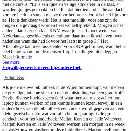
met de cursus, “Er is een fijne en veilige atmosfeer in de klas, er
worden grapjes gemaakt en het feit dat hier iemand is die aandacht
voor ze heeft en samen met ze door het proces loopt is heel fijn voor
ze. Het is dankbaar werk. Het is niet moeilijk, voor ons zijn de
dingen die gevraagd worden heel vanzelfsprekend. Morgen is het
anders, dan is er een klas KNM waar je iets af moet weten van
Nederlandse geschiedenis en cultuur, daar moet ik wel even over
nadenken want dat had ik voor het laatst in groep 3.” Het
Alfacollege kan meer assistenten voor ONA gebruiken, want het is
heel behulpzaam om de mensen 1 op 1 de dingen uit te leggen.
Meer informatie
See more
Vrijwilligerswerk in een bijzondere bieb
|
Volunteers
Als je de nieuwe bibliotheek in de Wijert binnenloopt, valt meteen
de gezellige, intieme sfeer op met de uitstraling van een grandcafé.
Er zijn diverse hoekjes gecreëerd waar mensen rustig achter hun
laptop kunnen werken of een krantje kunnen lezen, terwijl in een
andere hoek van de bibliotheek een cursus wordt gegeven aan een
klein gezelschap. En wat vooral in het oog springt is de grote
aandacht voor het kinderboek. Marjan Karsten en Jelle Witteveen
Marjan Karsten en Jelle Witteveen werken één morgen in de week
als gastvrouw en gastheer in deze bibliotheek. Marjan heeft jaren in