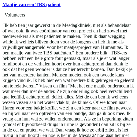
Maatje van een TBS patiënt
|
Volunteers
“Ik heb tien jaar gewerkt in de Mesdagkliniek, niet als behandelaar
of wat ook, ik was coördinator van een project en had zowel met
medewerkers als met patiënten te maken. Toen ik daar wegging
wilde ik wel iets blijven doen voor de jongens en heb ik me als
vrijwilliger aangemeld voor het maatjesproject van Humanitas. Ik
ben maatje van twee TBS patiënten." Een bredere blik “TBS-ers
hebben echt een hele grote fout gemaakt, maar als je er wat langer
rondloopt en de verhalen hoort over hun achtergrond dan denk je
ook dat het geen wonder is dat ze hier terecht komen. Dan bekijk je
het van meerdere kanten. Mensen moeten ook een tweede kans
krijgen vind ik. Ik heb hier een wat bredere blik gekregen en geleerd
om te relativeren.” Vissen en film “Met het ene maatje onderneem ik
wat meer dan met de ander. Ze zijn onderling ook heel verschillend
qua leeftijd, achtergrond, delict, alles. Met de een ben ik wel eens
wezen vissen aan het water vlak bij de kliniek. Of we lopen naar
Haren voor een bakje koffie, we zijn een keer naar de film geweest
en hij wil naar een optreden van een bandje, dan ga ik ook mee. Ik
vraag aan hun wat ze willen ondernemen. Als ze in beperking zitten
(omdat er bijvoorbeeld drugs in urine is gevonden) dan zit ik bij ze
in de cel en praten we wat. Dan vraag ik hoe ze erbij zitten, is het
rustig in hun hoofd? en hoe is het in de Mesdag? hoe gaat het met