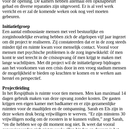
voor de opening. De kamers hebben allemaal een opknapbeurt
gehad en diverse reparaties zijn uitgevoerd. Er is al veel werk
verricht en er zal de komende weken ook nog veel moeten
gebeuren.
Initiatiefgroep
Een aantal enthousiaste mensen met veel bestuurlijke en
zorginhoudelijke ervaring hebben zich de afgelopen vijf jaar ingezet
om dit project te realiseren. Zij constateerden dat er in de zorg steeds
minder tijd en ruimte kwam voor menselijk contact. Vooral voor
mensen met psychische problemen is de zorg ingewikkeld: óf men
komt te snel terecht in de crisisopvang óf men krijgt te maken met
lange wachtlijsten. Met dit project wil de initiatiefgroep bijdragen
aan het voorkomen van een crisis door in een vroeg stadium mensen
de mogelijkheid te bieden op krachten te komen en te werken aan
herstel en perspectief.
Projectleiding
In het Respijthuis is ruimte voor tien mensen. Men kan maximaal 14
dagen gebruik maken van deze opvang zonder kosten. De gasten
krijgen een eigen kamer met badkamer en er zijn gezamenlijke
ruimten voor de maaltijden en de ontspanning. Sarah en Els zijn in
deze weken druk bezig vrijwilligers te werven. “Er zijn minstens 30
vrijwilligers nodig om de roosters in te kunnen vullen,” zegt Sarah,
“en die hebben we op dit moment nog niet. Ik weet dat vooral