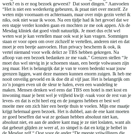
werk? en is er nog bezoek geweest? Dat soort dingen.” Aanvoelen
“Het is niet een wederkerig gebeuren, ik praat niet over mezelf. Ze
weten mijn voornaam en achternaam, maar over mijn gezin vertel ik
niks, ook niet waar ik woon. Na een tijdje had ik het gevoel dat we
een stapje verder konden gaan en mochten ze me ook appen. Als de
Mesdag kliniek dat goed vindt natuurlijk. Je moet dus echt wel
weten wat je kan vertellen maar ook wat je kan vragen. Sommigen
staan er voor open om over zichzelf te vertellen, anderen niet en dat
moet je een beetje aanvoelen. Hun privacy bescherm ik ook, ik
vertel niemand voor welk delict ze TBS hebben gekregen. Na
afloop van een bezoek bedanken ze me vaak." Grenzen stellen “Je
moet dus wel stevig in je schoenen staan, een beetje volwassen zijn
zeg maar. Het is belangrijk dat je van te voren bedenkt waar jouw
grenzen liggen, want deze mannen kunnen enorm zuigen. Ik heb me
nooit onveilig gevoeld en ik doe dit al vijf jaar. Het is belangrijk om
zo’n jongen even uit de sleur te halen, even een wandeling te
maken. Mensen denken wel eens dat TBS een hotel is met kost en
inwoning maar je bent wel je vrijheid kwijt -vaak voor de rest van je
leven- en dat is echt heel erg en de jongens hebben er best wel
moeite mee om zich hier een beetje thuis te voelen. Mijn ene maatje
krijgt helemaal geen bezoek. Het is dubbel, aan de ene kant moeten
ze goed beseffen dat wat ze gedaan hebben absoluut niet kan,
absoluut niet, en aan de andere kant mag je ze niet loslaten, want als
dat gebeurt glijden ze weer af, zo simpel is dat en krijg je heibel in
de Mesdag zelf.“ Oog voor de ander “De meeste vrijwilligers die