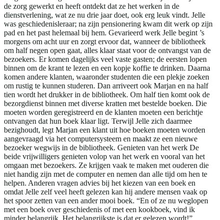
de zorg gewerkt en heeft ontdekt dat ze het werken in de
dienstverlening, wat ze nu drie jaar doet, ook erg leuk vindt. Jelle
was geschiedenisleraar; na zijn pensionering kwam dit werk op zijn
pad en het past helemaal bij hem. Gevarieerd werk Jelle begint ’s
morgens om acht uur en zorgt ervoor dat, wanneer de bibliotheek
om half negen open gaat, alles klaar staat voor de ontvangst van de
bezoekers. Er komen dagelijks veel vaste gasten; de eersten lopen
binnen om de krant te lezen en een kopje koffie te drinken. Daarna
komen andere klanten, waaronder studenten die een plekje zoeken
om rustig te kunnen studeren. Dan arriveert ook Marjan en na half
tien wordt het drukker in de bibliotheek. Om half tien komt ook de
bezorgdienst binnen met diverse kratten met bestelde boeken. Die
moeten worden geregistreerd en de klanten moeten een berichtje
ontvangen dat hun boek klaar ligt. Terwijl Jelle zich daarmee
bezighoudt, legt Marjan een klant uit hoe boeken moeten worden
aangevraagd via het computersysteem en maakt ze een nieuwe
bezoeker wegwijs in de bibliotheek. Genieten van het werk De
beide vrijwilligers genieten volop van het werk en vooral van het
omgaan met bezoekers. Ze krijgen vaak te maken met ouderen die
niet handig zijn met de computer en nemen dan alle tijd om hen te
helpen. Anderen vragen advies bij het kiezen van een boek en
omdat Jelle zelf veel heeft gelezen kan hij andere mensen vaak op
het spoor zetten van een ander mooi boek. “En of ze nu weglopen
met een boek over geschiedenis of met een kookboek, vind ik
minder belangrijk. Het belangrijkste is dat er gelezen wordt!”