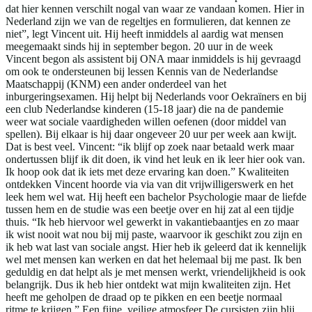
dat hier kennen verschilt nogal van waar ze vandaan komen. Hier in
Nederland zijn we van de regeltjes en formulieren, dat kennen ze
niet”, legt Vincent uit. Hij heeft inmiddels al aardig wat mensen
meegemaakt sinds hij in september begon. 20 uur in de week
Vincent begon als assistent bij ONA maar inmiddels is hij gevraagd
om ook te ondersteunen bij lessen Kennis van de Nederlandse
Maatschappij (KNM) een ander onderdeel van het
inburgeringsexamen. Hij helpt bij Nederlands voor Oekraïners en bij
een club Nederlandse kinderen (15-18 jaar) die na de pandemie
weer wat sociale vaardigheden willen oefenen (door middel van
spellen). Bij elkaar is hij daar ongeveer 20 uur per week aan kwijt.
Dat is best veel. Vincent: “ik blijf op zoek naar betaald werk maar
ondertussen blijf ik dit doen, ik vind het leuk en ik leer hier ook van.
Ik hoop ook dat ik iets met deze ervaring kan doen.” Kwaliteiten
ontdekken Vincent hoorde via via van dit vrijwilligerswerk en het
leek hem wel wat. Hij heeft een bachelor Psychologie maar de liefde
tussen hem en de studie was een beetje over en hij zat al een tijdje
thuis. “Ik heb hiervoor wel gewerkt in vakantiebaantjes en zo maar
ik wist nooit wat nou bij mij paste, waarvoor ik geschikt zou zijn en
ik heb wat last van sociale angst. Hier heb ik geleerd dat ik kennelijk
wel met mensen kan werken en dat het helemaal bij me past. Ik ben
geduldig en dat helpt als je met mensen werkt, vriendelijkheid is ook
belangrijk. Dus ik heb hier ontdekt wat mijn kwaliteiten zijn. Het
heeft me geholpen de draad op te pikken en een beetje normaal
ritme te krijgen.” Een fijne, veilige atmosfeer De cursisten zijn blij