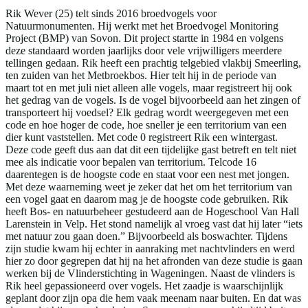
Rik Wever (25) telt sinds 2016 broedvogels voor
Natuurmonumenten. Hij werkt met het Broedvogel Monitoring
Project (BMP) van Sovon. Dit project startte in 1984 en volgens
deze standaard worden jaarlijks door vele vrijwilligers meerdere
tellingen gedaan. Rik heeft een prachtig telgebied vlakbij Smeerling,
ten zuiden van het Metbroekbos. Hier telt hij in de periode van
maart tot en met juli niet alleen alle vogels, maar registreert hij ook
het gedrag van de vogels. Is de vogel bijvoorbeeld aan het zingen of
transporteert hij voedsel? Elk gedrag wordt weergegeven met een
code en hoe hoger de code, hoe sneller je een territorium van een
dier kunt vaststellen. Met code 0 registreert Rik een wintergast.
Deze code geeft dus aan dat dit een tijdelijke gast betreft en telt niet
mee als indicatie voor bepalen van territorium. Telcode 16
daarentegen is de hoogste code en staat voor een nest met jongen.
Met deze waarneming weet je zeker dat het om het territorium van
een vogel gaat en daarom mag je de hoogste code gebruiken. Rik
heeft Bos- en natuurbeheer gestudeerd aan de Hogeschool Van Hall
Larenstein in Velp. Het stond namelijk al vroeg vast dat hij later “iets
met natuur zou gaan doen.” Bijvoorbeeld als boswachter. Tijdens
zijn studie kwam hij echter in aanraking met nachtvlinders en werd
hier zo door gegrepen dat hij na het afronden van deze studie is gaan
werken bij de Vlinderstichting in Wageningen. Naast de vlinders is
Rik heel gepassioneerd over vogels. Het zaadje is waarschijnlijk
geplant door zijn opa die hem vaak meenam naar buiten. En dat was