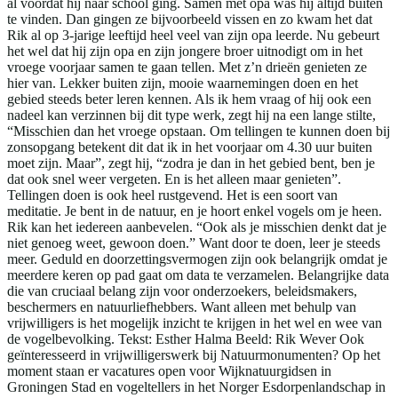
al voordat hij naar school ging. Samen met opa was hij altijd buiten
te vinden. Dan gingen ze bijvoorbeeld vissen en zo kwam het dat
Rik al op 3-jarige leeftijd heel veel van zijn opa leerde. Nu gebeurt
het wel dat hij zijn opa en zijn jongere broer uitnodigt om in het
vroege voorjaar samen te gaan tellen. Met z’n drieën genieten ze
hier van. Lekker buiten zijn, mooie waarnemingen doen en het
gebied steeds beter leren kennen. Als ik hem vraag of hij ook een
nadeel kan verzinnen bij dit type werk, zegt hij na een lange stilte,
“Misschien dan het vroege opstaan. Om tellingen te kunnen doen bij
zonsopgang betekent dit dat ik in het voorjaar om 4.30 uur buiten
moet zijn. Maar”, zegt hij, “zodra je dan in het gebied bent, ben je
dat ook snel weer vergeten. En is het alleen maar genieten”.
Tellingen doen is ook heel rustgevend. Het is een soort van
meditatie. Je bent in de natuur, en je hoort enkel vogels om je heen.
Rik kan het iedereen aanbevelen. “Ook als je misschien denkt dat je
niet genoeg weet, gewoon doen.” Want door te doen, leer je steeds
meer. Geduld en doorzettingsvermogen zijn ook belangrijk omdat je
meerdere keren op pad gaat om data te verzamelen. Belangrijke data
die van cruciaal belang zijn voor onderzoekers, beleidsmakers,
beschermers en natuurliefhebbers. Want alleen met behulp van
vrijwilligers is het mogelijk inzicht te krijgen in het wel en wee van
de vogelbevolking. Tekst: Esther Halma Beeld: Rik Wever Ook
geïnteresseerd in vrijwilligerswerk bij Natuurmonumenten? Op het
moment staan er vacatures open voor Wijknatuurgidsen in
Groningen Stad en vogeltellers in het Norger Esdorpenlandschap in