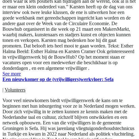
doen waar ik iets positiefs kan bijdragen aan de wereld, ook al is het
er maar een klein onderdeel van.” Karsten heeft op de dag van ons
interview ook twee leuke klussen, de ene is uitwerken hoe een
goede werkbank met gereedschappen ingericht kan worden en de
andere gaat over de Week van de Circulaire Economie. De
Bouwhub organiseert in die week op 21 maart een MakersMarkt,
waarbij makers, kunstenaars en stadjers kunst en objecten kunnen
tonen en verkopen. Karsten mag bedenken hoe hij dit gaat
promoten. Dat belooft iets heel mooi te gaan worden. Tekst: Esther
Halma Beeld: Esther Halma en Karsten Cramer Ook geïnteresseerd
in vrijwilligerswerk bij de BouwHub? Op het moment staan er
vacatures open voor een medewerker die beschikbaar is op
donderdagen , en een algemene vrijwilliger .
See more
Een nieuwkomer op de (vrijwilligers)werkvloer: Sefa
|
Volunteers
Voor veel nieuwkomers biedt vrijwilligerswerk de kans om te
beginnen met hun inburgering voor ze in Nederland mogen werken.
Door zich vrijwillig in te zetten kunnen ze kennis maken met de
Nederlandse taal en cultuur, zichzelf blijven ontwikkelen en een
netwerk opbouwen. Een van die vrijwilligers in de gemeente
Groningen is Sefa. Hij was jarenlang vliegtuigonderhoudstechnicus
in Turkije en kwam in 2022 naar Nederland als politiek vluchteling.