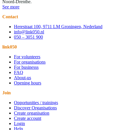
Noord-Drenthe.
See more
Contact
Herestraat 100, 9711 LM Groningen, Nederland
info@link050.nl
050 – 3051 900
link050
For volunteers
For organisations
For businesss
FAQ
About-us
Opening hours
Join
Opportunities / trainings
Discover Organisations
Create organisation
Create account
Login
Help