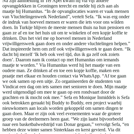
Na zijn aanmelding in Ter Apel kwam hij via vijf andere
opvangplekken in Groningen terecht en melde hij zich aan als
maatje bij Humanitas. “In de opvanglocaties waren er vaak mensen
van Vluchtelingenwerk Nederland”, vertelt Sefa. “Ik was erg onder
de indruk van hoeveel mensen er waren die iets voor ons wilden
doen. In Turkije blijven de meeste mensen thuis na hun pensioen en
gaan ze af en toe het huis uit om te winkelen of een kopje koffie te
drinken. Dus het viel me op hoeveel mensen in Nederland
vrijwilligerswerk gaan doen en onder andere vluchtelingen helpen.”
Dat inspireerde hem om zelf ook vrijwilligerswerk te gaan doen. “Ik
dacht bij mezelf ‘Ik heb ook veel tijd, dus ik ga zelf ook zoiets
doen’. Daarom nam ik contact op met Humanitas om iemands
maatje te worden.” Via Humanitas werd hij het maatje van een
oudere man. Ze drinken af en toe een kopje koffie, maken een
praatje met elkaar en houden contact via WhatsApp. “Af toe gaan
we ook samen op een uitje. Zo organiseerden de studenten van
Vindicat een dag om iets samen met senioren te doen. Mijn maatje
werd uitgenodigd om mee te gaan op een rondvaart door de
grachten en ik mocht ook mee.” Sefa en Monique Inmiddels is Sefa
ook betrokken geraakt bij Buddy to Buddy, een project waarbij
nieuwkomers aan locals worden gekoppeld om samen dingen te
gaan doen. Maar er zijn ook veel evenementen waar de grotere
groep van de deelnemers heen gaat. “We zijn laatst bijvoorbeeld
naar een basketbalwedstrijd van Donar gegaan,” vervolgt Sefa, “en
hebben deze winter samen Sinterklaas en kerst gevierd. Via dit