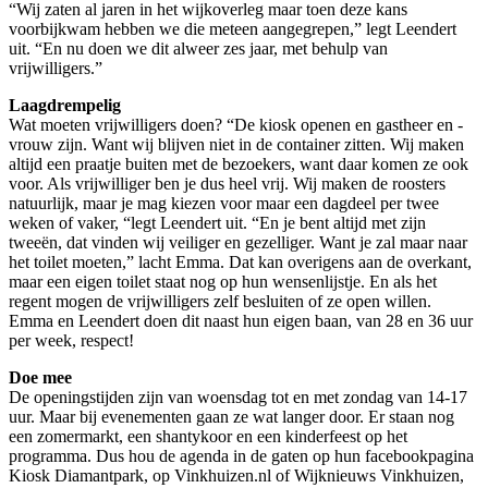
“Wij zaten al jaren in het wijkoverleg maar toen deze kans
voorbijkwam hebben we die meteen aangegrepen,” legt Leendert
uit. “En nu doen we dit alweer zes jaar, met behulp van
vrijwilligers.”
Laagdrempelig
Wat moeten vrijwilligers doen? “De kiosk openen en gastheer en -
vrouw zijn. Want wij blijven niet in de container zitten. Wij maken
altijd een praatje buiten met de bezoekers, want daar komen ze ook
voor. Als vrijwilliger ben je dus heel vrij. Wij maken de roosters
natuurlijk, maar je mag kiezen voor maar een dagdeel per twee
weken of vaker, “legt Leendert uit. “En je bent altijd met zijn
tweeën, dat vinden wij veiliger en gezelliger. Want je zal maar naar
het toilet moeten,” lacht Emma. Dat kan overigens aan de overkant,
maar een eigen toilet staat nog op hun wensenlijstje. En als het
regent mogen de vrijwilligers zelf besluiten of ze open willen.
Emma en Leendert doen dit naast hun eigen baan, van 28 en 36 uur
per week, respect!
Doe mee
De openingstijden zijn van woensdag tot en met zondag van 14-17
uur. Maar bij evenementen gaan ze wat langer door. Er staan nog
een zomermarkt, een shantykoor en een kinderfeest op het
programma. Dus hou de agenda in de gaten op hun facebookpagina
Kiosk Diamantpark, op Vinkhuizen.nl of Wijknieuws Vinkhuizen,