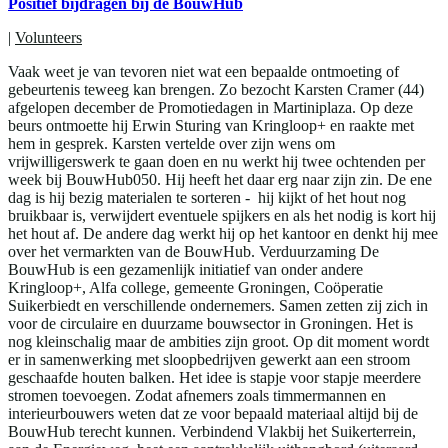
Positief bijdragen bij de BouwHub
|
Volunteers
Vaak weet je van tevoren niet wat een bepaalde ontmoeting of
gebeurtenis teweeg kan brengen. Zo bezocht Karsten Cramer (44)
afgelopen december de Promotiedagen in Martiniplaza. Op deze
beurs ontmoette hij Erwin Sturing van Kringloop+ en raakte met
hem in gesprek. Karsten vertelde over zijn wens om
vrijwilligerswerk te gaan doen en nu werkt hij twee ochtenden per
week bij BouwHub050. Hij heeft het daar erg naar zijn zin. De ene
dag is hij bezig materialen te sorteren - hij kijkt of het hout nog
bruikbaar is, verwijdert eventuele spijkers en als het nodig is kort hij
het hout af. De andere dag werkt hij op het kantoor en denkt hij mee
over het vermarkten van de BouwHub. Verduurzaming De
BouwHub is een gezamenlijk initiatief van onder andere
Kringloop+, Alfa college, gemeente Groningen, Coöperatie
Suikerbiedt en verschillende ondernemers. Samen zetten zij zich in
voor de circulaire en duurzame bouwsector in Groningen. Het is
nog kleinschalig maar de ambities zijn groot. Op dit moment wordt
er in samenwerking met sloopbedrijven gewerkt aan een stroom
geschaafde houten balken. Het idee is stapje voor stapje meerdere
stromen toevoegen. Zodat afnemers zoals timmermannen en
interieurbouwers weten dat ze voor bepaald materiaal altijd bij de
BouwHub terecht kunnen. Verbindend Vlakbij het Suikerterrein,