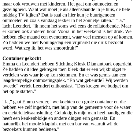
maar ook vrouwen met kinderen. Het gaat om ontmoeten en
gezelligheid. Want wat moet je als alleenstaande in je huis, de hele
middag TV kijken? Dat is saai en hier kun je buurtgenoten
ontmoeten en zoals vandaag lekker in het zonnetje zitten.” “Ja,”
lacht Leendert, “ik noem het soms wel eens de rollatorbende. Maar
er komen ook anderen hoor. Vooral in het weekend is het druk. We
hebben elke maand een evenement, waar veel mensen op af komen.
Zo hadden we met Koningsdag een vrijmarkt die druk bezocht
werd. Wat zeg ik, het was smoordruk!”
Container gekocht
Emma en Leendert hebben Stichting Kiosk Diamantpark opgericht.
Ze hadden dit idee gekregen toen bleek dat er een wijkbudget te
verdelen was waar je op kon stemmen. En er was gemis aan een
laagdrempelige ontmoetingsplek. “En wat gebeurde? Wij werden
tweede” vertelt Leendert enthousiast. “Dus kregen we budget om
het op te starten.”
“Ja,” gaat Emma verder, “we kochten een grote container en die
hebben we zelf ingericht, met hulp van de gemeente voor de water-
en elektriciteitsaansluiting. Gelukkig is mijn man heel handig en die
heeft een keukenblokje en andere dingen erin gemaakt. En
natuurlijk het mooie klapluik met een bar van waaruit wij de
bezoekers kunnen bedienen.”