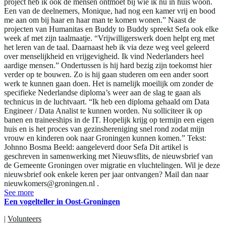
project heb ik ook de mensen ontmoet bij wie ik nu in huis woon.
Een van de deelnemers, Monique, had nog een kamer vrij en bood
me aan om bij haar en haar man te komen wonen.” Naast de
projecten van Humanitas en Buddy to Buddy spreekt Sefa ook elke
week af met zijn taalmaatje. “Vrijwilligerswerk doen helpt erg met
het leren van de taal. Daarnaast heb ik via deze weg veel geleerd
over menselijkheid en vrijgevigheid. Ik vind Nederlanders heel
aardige mensen.” Ondertussen is hij hard bezig zijn toekomst hier
verder op te bouwen. Zo is hij gaan studeren om een ander soort
werk te kunnen gaan doen. Het is namelijk moeilijk om zonder de
specifieke Nederlandse diploma’s weer aan de slag te gaan als
technicus in de luchtvaart. “Ik heb een diploma gehaald om Data
Engineer / Data Analist te kunnen worden. Nu solliciteer ik op
banen en traineeships in de IT. Hopelijk krijg op termijn een eigen
huis en is het proces van gezinshereniging snel rond zodat mijn
vrouw en kinderen ook naar Groningen kunnen komen.” Tekst:
Johnno Bosma Beeld: aangeleverd door Sefa Dit artikel is
geschreven in samenwerking met Nieuwsflits, de nieuwsbrief van
de Gemeente Groningen over migratie en vluchtelingen. Wil je deze
nieuwsbrief ook enkele keren per jaar ontvangen? Mail dan naar
nieuwkomers@groningen.nl .
See more
Een vogelteller in Oost-Groningen
|
Volunteers