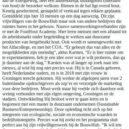
aan de Energieweg, heet een aantrekkelijk uithangbord (uiteraard
van hout) de bezoeker welkom. Binnen in de hal ligt overal hout.
Keurig geselecteerd, gestapeld of verticaal tegen rekken geplaatst.
Gemiddeld zijn hier 10 mensen op een dag aanwezig. Dit zijn
vrijwilligers van de BouwHub maar ook van andere bedrijven die
ruimtes huren in het gebouw. Nauwe samenwerkingsverbanden zijn
er met de FoutHout Academy. Hier leren mensen met een afstand tot
de arbeidsmarkt onder begeleiding te werken aan duurzame
producten van hergebruikt hout. Ook wordt er samengewerkt met
het Alfacollege, en met het COA. “Er gebeurt dus van alles en de
mogelijkheden zijn oneindig”, aldus Karsten, “Er is hier ruimte om
te experimenteren, heb je een idee over wat je wilt proberen, dan ga
je daarmee aan de slag.” Karsten was al langer op zoek naar iets
nieuws, al wist hij nog niet precies wat. Hij is in Canada geboren,
heeft Nederlandse ouders, en is in 2018 met zijn vrouw in
Groningen terecht gekomen. Hij werkte de afgelopen jaren voor 2
buitenlandse opdrachtgevers als zzp’er en verzorgde de marketing
voor deze bedrijven. Mooi werk maar hij voelde zich daardoor ook
weinig verbonden met zijn eigen omgeving, Groningen en de
stadjers. Ontwikkeling Hij besloot weer te gaan leren en is
begonnen met een master in duurzaam ondernemen (Sustainable
Business/Entrepreneurship). Deze opleiding richt zich op het
integreren van ecologische, sociale en economische waarden in
bedrijfsstrategieën. Precies wat hij zoekt en het programma sluit
perfect aan bij zijn vrijwilligerswerk bij de BouwHub. “Ik wil iets