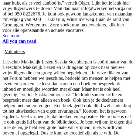
naar huis, als er veel aanbod is,” vertelt Olger. Lijkt het je leuk hier
vrijwilligerswerk te doen? Mail dan naar info@werkenmetzorg.com
of bel 050 8222676. Je kunt ook gewoon langskomen van maandag
t/m vrijdag van 9.00 – 16.00 uur, Winsumerweg 1 aan de rand van
Groningen. Werken met Zorg zoekt nog medewerkers, klik hier
voor alle openstaande en actuele vacatures.
See more
All you can read
|
Volunteers
Leesclub Makkelijk Lezen Saskia Steenbergen is coördinator van de
Leesclubs Makkelijk Lezen en is dringend op zoek naar nieuwe
vrijwilligers die een groep willen begeleiden. “In onze filialen van
het Forum hebben we leesclubs, bedoeld om mensen te helpen met
lezen en spreken. Je leest dan samen een boek en bespreekt de
inhoud en moeilijke woorden met elkaar. Maar het is ook heel
gezellig,” vertelt Saskia enthousiast. “Je drinkt samen koffie en
bespreekt meer dan alleen een boek. Ook kun je de deelnemers
helpen met andere vragen. Een boek geeft ook altijd wel aanleiding
tot het uitwisselen van eigen ervaringen.” Kortom, het is gewoon
erg leuk. Veel vrijheid, leuke boeken en exposities Het mooie is dat
je ook gratis lid bent van de bibliotheek. Je bent vrij om je eigen tijd
in te delen, je hebt een grote mate van vrijheid, niets wordt van
boven af opgelegd. Dus je kunt zo creatief zijn als je wilt. De