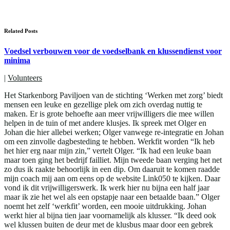
Related Posts
Voedsel verbouwen voor de voedselbank en klussendienst voor
minima
|
Volunteers
Het Starkenborg Paviljoen van de stichting ‘Werken met zorg’ biedt
mensen een leuke en gezellige plek om zich overdag nuttig te
maken. Er is grote behoefte aan meer vrijwilligers die mee willen
helpen in de tuin of met andere klusjes. Ik spreek met Olger en
Johan die hier allebei werken; Olger vanwege re-integratie en Johan
om een zinvolle dagbesteding te hebben. Werkfit worden “Ik heb
het hier erg naar mijn zin,” vertelt Olger. “Ik had een leuke baan
maar toen ging het bedrijf failliet. Mijn tweede baan verging het net
zo dus ik raakte behoorlijk in een dip. Om daaruit te komen raadde
mijn coach mij aan om eens op de website Link050 te kijken. Daar
vond ik dit vrijwilligerswerk. Ik werk hier nu bijna een half jaar
maar ik zie het wel als een opstapje naar een betaalde baan.” Olger
noemt het zelf ‘werkfit’ worden, een mooie uitdrukking. Johan
werkt hier al bijna tien jaar voornamelijk als klusser. “Ik deed ook
wel klussen buiten de deur met de klusbus maar door een gebrek