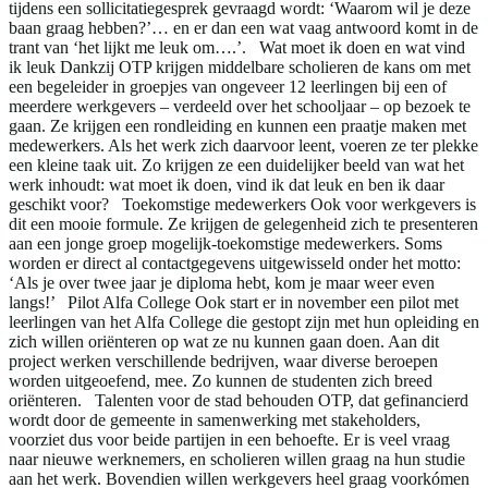
tijdens een sollicitatiegesprek gevraagd wordt: ‘Waarom wil je deze
baan graag hebben?’… en er dan een wat vaag antwoord komt in de
trant van ‘het lijkt me leuk om….’. Wat moet ik doen en wat vind
ik leuk Dankzij OTP krijgen middelbare scholieren de kans om met
een begeleider in groepjes van ongeveer 12 leerlingen bij een of
meerdere werkgevers – verdeeld over het schooljaar – op bezoek te
gaan. Ze krijgen een rondleiding en kunnen een praatje maken met
medewerkers. Als het werk zich daarvoor leent, voeren ze ter plekke
een kleine taak uit. Zo krijgen ze een duidelijker beeld van wat het
werk inhoudt: wat moet ik doen, vind ik dat leuk en ben ik daar
geschikt voor? Toekomstige medewerkers Ook voor werkgevers is
dit een mooie formule. Ze krijgen de gelegenheid zich te presenteren
aan een jonge groep mogelijk-toekomstige medewerkers. Soms
worden er direct al contactgegevens uitgewisseld onder het motto:
‘Als je over twee jaar je diploma hebt, kom je maar weer even
langs!’ Pilot Alfa College Ook start er in november een pilot met
leerlingen van het Alfa College die gestopt zijn met hun opleiding en
zich willen oriënteren op wat ze nu kunnen gaan doen. Aan dit
project werken verschillende bedrijven, waar diverse beroepen
worden uitgeoefend, mee. Zo kunnen de studenten zich breed
oriënteren. Talenten voor de stad behouden OTP, dat gefinancierd
wordt door de gemeente in samenwerking met stakeholders,
voorziet dus voor beide partijen in een behoefte. Er is veel vraag
naar nieuwe werknemers, en scholieren willen graag na hun studie
aan het werk. Bovendien willen werkgevers heel graag voorkómen