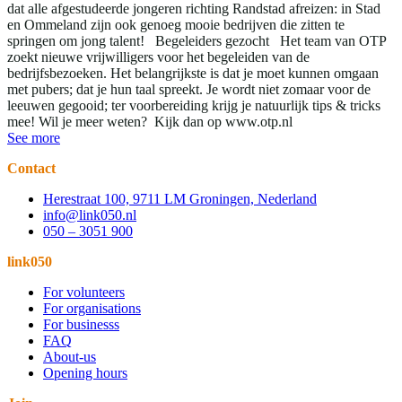
dat alle afgestudeerde jongeren richting Randstad afreizen: in Stad
en Ommeland zijn ook genoeg mooie bedrijven die zitten te
springen om jong talent! Begeleiders gezocht Het team van OTP
zoekt nieuwe vrijwilligers voor het begeleiden van de
bedrijfsbezoeken. Het belangrijkste is dat je moet kunnen omgaan
met pubers; dat je hun taal spreekt. Je wordt niet zomaar voor de
leeuwen gegooid; ter voorbereiding krijg je natuurlijk tips & tricks
mee! Wil je meer weten? Kijk dan op www.otp.nl
See more
Contact
Herestraat 100, 9711 LM Groningen, Nederland
info@link050.nl
050 – 3051 900
link050
For volunteers
For organisations
For businesss
FAQ
About-us
Opening hours