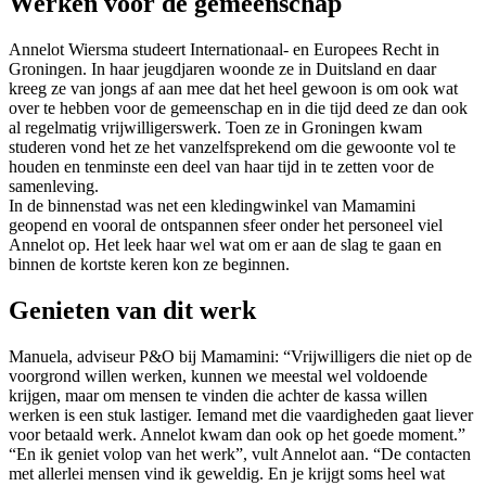
Werken voor de gemeenschap
Annelot Wiersma studeert Internationaal- en Europees Recht in
Groningen. In haar jeugdjaren woonde ze in Duitsland en daar
kreeg ze van jongs af aan mee dat het heel gewoon is om ook wat
over te hebben voor de gemeenschap en in die tijd deed ze dan ook
al regelmatig vrijwilligerswerk. Toen ze in Groningen kwam
studeren vond het ze het vanzelfsprekend om die gewoonte vol te
houden en tenminste een deel van haar tijd in te zetten voor de
samenleving.
In de binnenstad was net een kledingwinkel van Mamamini
geopend en vooral de ontspannen sfeer onder het personeel viel
Annelot op. Het leek haar wel wat om er aan de slag te gaan en
binnen de kortste keren kon ze beginnen.
Genieten van dit werk
Manuela, adviseur P&O bij Mamamini: “Vrijwilligers die niet op de
voorgrond willen werken, kunnen we meestal wel voldoende
krijgen, maar om mensen te vinden die achter de kassa willen
werken is een stuk lastiger. Iemand met die vaardigheden gaat liever
voor betaald werk. Annelot kwam dan ook op het goede moment.”
“En ik geniet volop van het werk”, vult Annelot aan. “De contacten
met allerlei mensen vind ik geweldig. En je krijgt soms heel wat