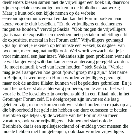
deelnemers kiezen samen met de vrijwilliger een boek uit, daarvoor
zijn er speciale eenvoudige boeken in de bibliotheek aanwezig.
Maar je kunt ook een kijkje nemen op de website
eenvoudigcommuniceren.nl en dan kan het Forum boeken naar
keuze voor je club bestellen. “En de vrijwilligers en deelnemers
mogen ze houden,” vervolgt Saskia. “Ook mogen de vrijwilligers
gratis naar de exposities en meedoen met speciale rondleidingen bij
de exposities, meestal in het Forum zelf.” Vrijwilligers gevraagd
Qua tijd moet je rekenen op tenminste een wekelijks dagdeel van
twee uur, meer mag natuurlijk ook. Wel wordt verwacht dat je je
voor minimaal een jaar inzet. Vakanties zijn geen probleem want als
je wat langer weg wilt dan kan er een achtervang geregeld worden.
“Je moet natuurlijk wel van lezen houden,” stelt Saskia. “Verder
mag je zelf aangeven hoe groot ‘jouw’ groep mag zijn.” Met name
in Beijum, Lewenborg en Haren worden vrijwilligers gevraagd,
maar ook de andere filialen kunnen wel begeleiders gebruiken. En je
kunt het ook eerst als achtervang proberen, om te zien of het wat
voor je is. De leesclubs zijn overigens altijd in een filiaal, niet in het
Groninger Forum zelf. De doelgroepen zijn inwoners die laag
geletterd zijn, maar er komen ook wel statushouders en expats op af,
die bijvoorbeeld het geld niet hebben om dure cursussen te betalen.
Breinbieb spelletjes Op de website van het Forum staan meer
vacatures, ook voor vrijwilligers. “Binnenkort start ook de
Breinbieb, dat is een spelletjesochtend of -middag voor mensen die
moeite hebben met hun geheugen, ook daar worden vrijwilligers