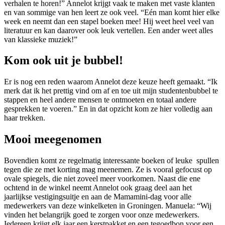
verhalen te horen!” Annelot krijgt vaak te maken met vaste klanten
en van sommige van hen leert ze ook veel. “Eén man komt hier elke
week en neemt dan een stapel boeken mee! Hij weet heel veel van
literatuur en kan daarover ook leuk vertellen. Een ander weet alles
van klassieke muziek!”
Kom ook uit je bubbel!
Er is nog een reden waarom Annelot deze keuze heeft gemaakt. “Ik
merk dat ik het prettig vind om af en toe uit mijn studentenbubbel te
stappen en heel andere mensen te ontmoeten en totaal andere
gesprekken te voeren.” En in dat opzicht kom ze hier volledig aan
haar trekken.
Mooi meegenomen
Bovendien komt ze regelmatig interessante boeken of leuke spullen
tegen die ze met korting mag meenemen. Ze is vooral gefocust op
ovale spiegels, die niet zoveel meer voorkomen. Naast die ene
ochtend in de winkel neemt Annelot ook graag deel aan het
jaarlijkse vestigingsuitje en aan de Mamamini-dag voor alle
medewerkers van deze winkelketen in Groningen. Manuela: “Wij
vinden het belangrijk goed te zorgen voor onze medewerkers.
Iedereen krijgt elk jaar een kerstpakket en een tegoedbon voor een