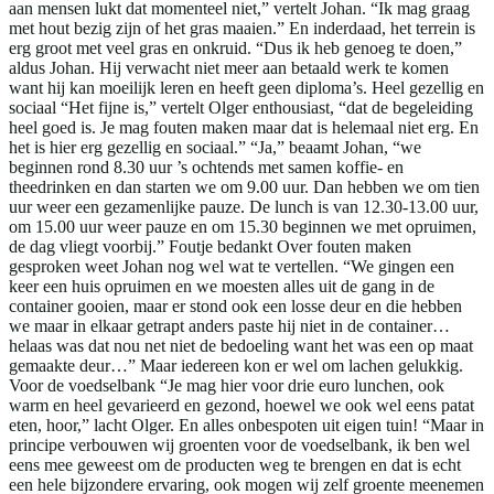
aan mensen lukt dat momenteel niet,” vertelt Johan. “Ik mag graag
met hout bezig zijn of het gras maaien.” En inderdaad, het terrein is
erg groot met veel gras en onkruid. “Dus ik heb genoeg te doen,”
aldus Johan. Hij verwacht niet meer aan betaald werk te komen
want hij kan moeilijk leren en heeft geen diploma’s. Heel gezellig en
sociaal “Het fijne is,” vertelt Olger enthousiast, “dat de begeleiding
heel goed is. Je mag fouten maken maar dat is helemaal niet erg. En
het is hier erg gezellig en sociaal.” “Ja,” beaamt Johan, “we
beginnen rond 8.30 uur ’s ochtends met samen koffie- en
theedrinken en dan starten we om 9.00 uur. Dan hebben we om tien
uur weer een gezamenlijke pauze. De lunch is van 12.30-13.00 uur,
om 15.00 uur weer pauze en om 15.30 beginnen we met opruimen,
de dag vliegt voorbij.” Foutje bedankt Over fouten maken
gesproken weet Johan nog wel wat te vertellen. “We gingen een
keer een huis opruimen en we moesten alles uit de gang in de
container gooien, maar er stond ook een losse deur en die hebben
we maar in elkaar getrapt anders paste hij niet in de container…
helaas was dat nou net niet de bedoeling want het was een op maat
gemaakte deur…” Maar iedereen kon er wel om lachen gelukkig.
Voor de voedselbank “Je mag hier voor drie euro lunchen, ook
warm en heel gevarieerd en gezond, hoewel we ook wel eens patat
eten, hoor,” lacht Olger. En alles onbespoten uit eigen tuin! “Maar in
principe verbouwen wij groenten voor de voedselbank, ik ben wel
eens mee geweest om de producten weg te brengen en dat is echt
een hele bijzondere ervaring, ook mogen wij zelf groente meenemen