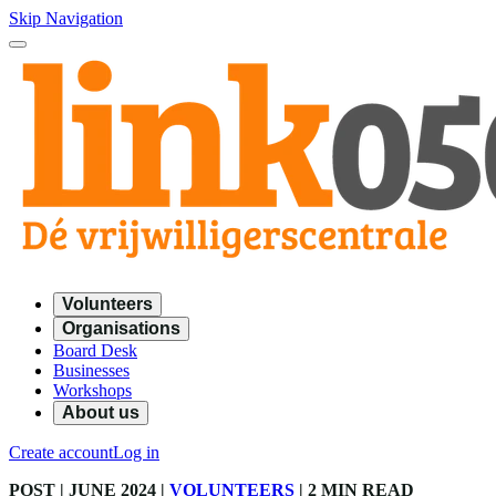
Skip Navigation
Volunteers
Organisations
Board Desk
Businesses
Workshops
About us
Create account
Log in
POST
| JUNE 2024
|
VOLUNTEERS
|
2 MIN READ