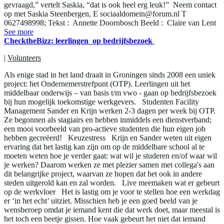
gevraagd,” vertelt Saskia, “dat is ook heel erg leuk!” Neem contact
op met Saskia Steenbergen, E sociaaldomein@forum.nl T
0627498998; Tekst : Annette Doornbosch Beeld : Claire van Lent
See more
ChecktheBizz: leerlingen op bedrijfsbezoek
|
Volunteers
Als enige stad in het land draait in Groningen sinds 2008 een uniek
project: het Ondernemerstrefpunt (OTP). Leerlingen uit het
middelbaar onderwijs – van basis t/m vwo - gaan op bedrijfsbezoek
bij hun mogelijk toekomstige werkgevers. Studenten Facility
Management Sander en Krijn werken 2-3 dagen per week bij OTP.
Ze begonnen als stagiairs en hebben inmiddels een dienstverband;
een mooi voorbeeld van pro-actieve studenten die hun eigen job
hebben gecreëerd! Keuzestress Krijn en Sander weten uit eigen
ervaring dat het lastig kan zijn om op de middelbare school al te
moeten weten hoe je verder gaat: wat wil je studeren en/of waar wil
je werken? Daarom werken ze met plezier samen met collega's aan
dit belangrijke project, waarvan ze hopen dat het ook in andere
steden uitgerold kan en zal worden. Live meemaken wat er gebeurt
op de werkvloer Het is lastig om je voor te stellen hoe een werkdag
er ‘in het echt’ uitziet. Misschien heb je een goed beeld van je
wensberoep omdat je iemand kent die dat werk doet, maar meestal is
het toch een beetje gissen. Hoe vaak gebeurt het niet dat iemand