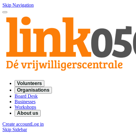
Skip Navigation
Volunteers
Organisations
Board Desk
Businesses
Workshops
About us
Create account
Log in
Skip Sidebar