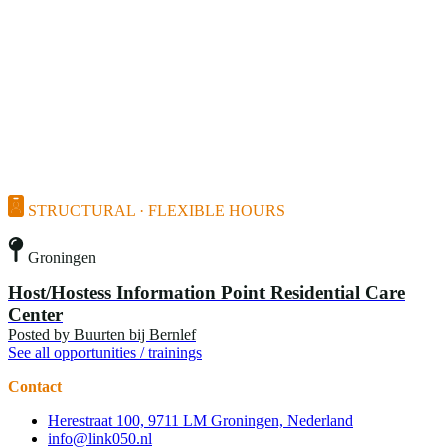
STRUCTURAL · FLEXIBLE HOURS
Groningen
Host/Hostess Information Point Residential Care
Center
Posted by
Buurten bij Bernlef
See all opportunities / trainings
Contact
Herestraat 100, 9711 LM Groningen, Nederland
info@link050.nl