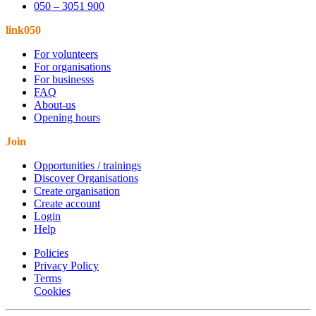
050 – 3051 900
link050
For volunteers
For organisations
For businesss
FAQ
About-us
Opening hours
Join
Opportunities / trainings
Discover Organisations
Create organisation
Create account
Login
Help
Policies
Privacy Policy
Terms
Cookies