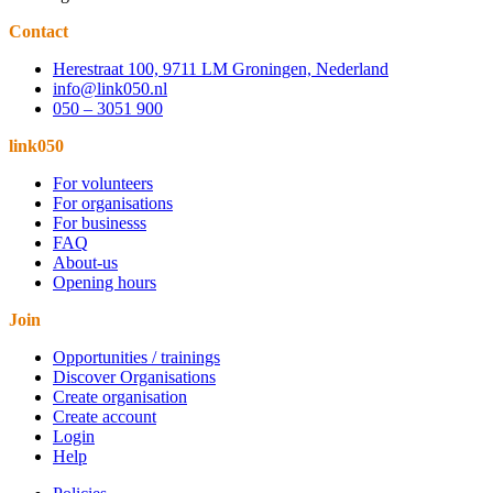
Contact
Herestraat 100, 9711 LM Groningen, Nederland
info@link050.nl
050 – 3051 900
link050
For volunteers
For organisations
For businesss
FAQ
About-us
Opening hours
Join
Opportunities / trainings
Discover Organisations
Create organisation
Create account
Login
Help