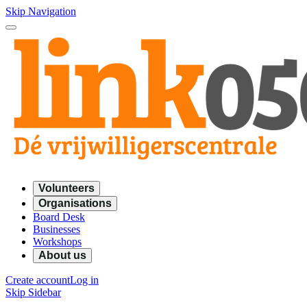
Skip Navigation
Volunteers
Organisations
Board Desk
Businesses
Workshops
About us
Create account
Log in
Skip Sidebar