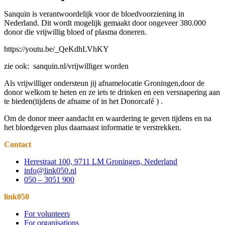
Sanquin is verantwoordelijk voor de bloedvoorziening in
Nederland. Dit wordt mogelijk gemaakt door ongeveer 380.000
donor die vrijwillig bloed of plasma doneren.
https://youtu.be/_QeKdhLVhKY
zie ook: sanquin.nl/vrijwilliger worden
Als vrijwilliger ondersteun jij afnamelocatie Groningen,door de
donor welkom te heten en ze iets te drinken en een versnapering aan
te bieden(tijdens de afname of in het Donorcafé ) .
Om de donor meer aandacht en waardering te geven tijdens en na
het bloedgeven plus daarnaast informatie te verstrekken.
Contact
Herestraat 100, 9711 LM Groningen, Nederland
info@link050.nl
050 – 3051 900
link050
For volunteers
For organisations