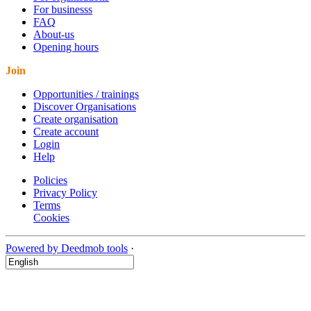
For businesss
FAQ
About-us
Opening hours
Join
Opportunities / trainings
Discover Organisations
Create organisation
Create account
Login
Help
Policies
Privacy Policy
Terms
Cookies
Powered by Deedmob tools
·