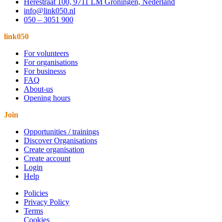
Herestraat 100, 9711 LM Groningen, Nederland
info@link050.nl
050 – 3051 900
link050
For volunteers
For organisations
For businesss
FAQ
About-us
Opening hours
Join
Opportunities / trainings
Discover Organisations
Create organisation
Create account
Login
Help
Policies
Privacy Policy
Terms
Cookies