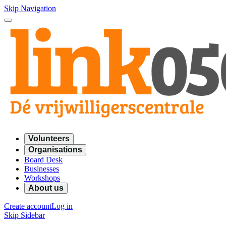
Skip Navigation
Volunteers
Organisations
Board Desk
Businesses
Workshops
About us
Create account
Log in
Skip Sidebar