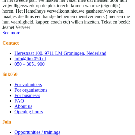
in het tweede jaar. We maken het vaker mee dat mensen door hun
vrijwilligerswerk op de plek terecht komen waar ze (eigenlijk)
horen. Het Hamelhuys verwelkomt nieuwe gastheren/-vrouwen,
maatjes die thuis een handje helpen en dienstverleners ( mensen die
hun vaardigheid, kapper, coach etc) willen inzetten. Tekst en beeld:
Jeanet Verveer
See more
Contact
Herestraat 100, 9711 LM Groningen, Nederland
info@link050.nl
050 – 3051 900
link050
For volunteers
For organisations
For businesss
FAQ
About-us
Opening hours
Join
Opportunities / trainings