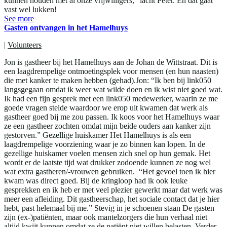
kunnen houden met al onze vrijwilligers,” lacht Peter. En dat gaat
vast wel lukken!
See more
Gasten ontvangen in het Hamelhuys
|
Volunteers
Jon is gastheer bij het Hamelhuys aan de Johan de Wittstraat. Dit is
een laagdrempelige ontmoetingsplek voor mensen (en hun naasten)
die met kanker te maken hebben (gehad).Jon: “Ik ben bij link050
langsgegaan omdat ik weer wat wilde doen en ik wist niet goed wat.
Ik had een fijn gesprek met een link050 medewerker, waarin ze me
goede vragen stelde waardoor we erop uit kwamen dat werk als
gastheer goed bij me zou passen. Ik koos voor het Hamelhuys waar
ze een gastheer zochten omdat mijn beide ouders aan kanker zijn
gestorven.” Gezellige huiskamer Het Hamelhuys is als een
laagdrempelige voorziening waar je zo binnen kan lopen. In de
gezellige huiskamer voelen mensen zich snel op hun gemak. Het
wordt er de laatste tijd wat drukker zodoende kunnen ze nog wel
wat extra gastheren/-vrouwen gebruiken. “Het gevoel toen ik hier
kwam was direct goed. Bij de kringloop had ik ook leuke
gesprekken en ik heb er met veel plezier gewerkt maar dat werk was
meer een afleiding. Dit gastheerschap, het sociale contact dat je hier
hebt, past helemaal bij me.” Stevig in je schoenen staan De gasten
zijn (ex-)patiënten, maar ook mantelzorgers die hun verhaal niet
altijd kwijt kunnen omdat ze de patiënt niet willen belasten. Verder