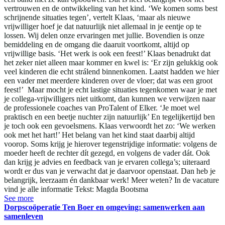
vertrouwen en de ontwikkeling van het kind. ‘We komen soms best
schrijnende situaties tegen’, vertelt Klaas, ‘maar als nieuwe
vrijwilliger hoef je dat natuurlijk niet allemaal in je eentje op te
lossen. Wij delen onze ervaringen met jullie. Bovendien is onze
bemiddeling en de omgang die daaruit voortkomt, altijd op
vrijwillige basis. ‘Het werk is ook een feest!’ Klaas benadrukt dat
het zeker niet alleen maar kommer en kwel is: ‘Er zijn gelukkig ook
veel kinderen die echt strálend binnenkomen. Laatst hadden we hier
een vader met meerdere kinderen over de vloer; dat was een groot
feest!’ Maar mocht je echt lastige situaties tegenkomen waar je met
je collega-vrijwilligers niet uitkomt, dan kunnen we verwijzen naar
de professionele coaches van ProTalent of Elker. ‘Je moet wel
praktisch en een beetje nuchter zijn natuurlijk’ En tegelijkertijd ben
je toch ook een gevoelsmens. Klaas verwoordt het zo: ‘We werken
ook met het hart!’ Het belang van het kind staat daarbij altijd
voorop. Soms krijg je hierover tegenstrijdige informatie: volgens de
moeder heeft de rechter dít gezegd, en volgens de vader dát. Ook
dan krijg je advies en feedback van je ervaren collega’s; uiteraard
wordt er dus van je verwacht dat je daarvoor openstaat. Dan heb je
belangrijk, leerzaam én dankbaar werk! Meer weten? In de vacature
vind je alle informatie Tekst: Magda Bootsma
See more
Dorpscoöperatie Ten Boer en omgeving: samenwerken aan
samenleven