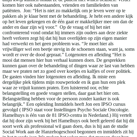
komen hier ook nabestaanden, vrienden en familieleden van
patiënten. Jon: “Het is niet zo makkelijk om je leven weer op te
pakken als je klaar bent met de behandeling. Je hebt een andere kijk
op het leven gekregen en de één gaat er makkelijker mee om dan de
ander en daar zijn wij voor.” Op de vraag of hij het niet
confronterend vond omdat hij immers zijn ouders aan deze ziekte
heeft verloren zegt hij dat hij hun overlijden op zijn eigen manier
had verwerkt en het geen probleem was. “Je moet hier als
vrijwilliger wel een beetje stevig in de schoenen staan, want ja, soms
wordt er over de dood gepraat.” Lotgenoten en afleiding “Het is
mooi dat mensen hier hun verhaal kunnen doen. De gesprekken
kunnen gaan over de behandeling of dingen waar ze last van hebben
maar we praten net zo goed over koetjes en kalfjes of over politiek.
De gasten vinden hier lotgenoten en afleiding. Ik miste een
dergelijke plek tijdens mijn rouwperiode en ik gun hun een plek
waar ze vrijuit kunnen praten. Een luisterend oor, echte
belangstelling en goede vragen stellen, daar gaat het hier om.
Belangstelling hebben voor de persoon zonder kanker is ook
belangrijk.” Een opleiding Inmiddels heeft Jon een IPSO cursus
gevolgd ( IPSO staat voor Instellingen Psycho Sociale Oncologie.
Hamelhuys is één van de 81 IPSO-centra in Nederland.) Hij vertelt
dat hij door zijn werk bij het Hamelhuys ook heeft geleerd dat hij dit
soort werk als professional wil gaan doen, dus is hij aan de studie
Social Work aan de Hanzehogeschool begonnen en inmiddels zit hij