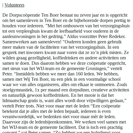
|
Volunteers
De Dorpscoöperatie Ten Boer bestaat nu zeven jaar en is opgericht
om het samenleven in Ten Boer en de bijbehorende dorpen prettig te
houden voor iedereen. ”Met het ombouwen van het verzorgingshuis
tot een verpleeghuis kwam de leefbaarheid voor ouderen in de
aanleunwoningen in het gedring.” Aldus voorzitter Peter Redeker.
Samenwerken aan samenleven! "Ouderen konden geen gebruik
meer maken van de faciliteiten van het verzorgingshuis. In een
gesprek met inwoners kwam naar voren dat ze zo’n plek misten. Ze
wilden graag gezelligheid, koffiedrinken en andere activiteiten om
samen te doen. Dus daarom hebben we deze coöperatie opgericht,
met steun van het WIJ-team en de gemeente Groningen,” vertelt
Peter. “Inmiddels hebben we meer dan 160 leden. We hebben,
samen met Wij Ten Boer, nu een plek in een voormalige school
waar we van alles organiseren, alles om elkaar te ontmoeten. Zoals
stoelgymnastiek, 1x per maand een dorpsdiner, creatieve activiteiten
en natuurlijk gewoon koffiedrinken. En het mooie is dat het
lidmaatschap gratis is, want alles wordt door vrijwilligers gedaan,”
vertelt Peter trots. Niet voor maar met de leden “Een coöperatie
betekent dat je alles met de leden bepaalt, iedereen is even
verantwoordelijk, we bedenken niet voor maar mèt de leden.
Daarvoor zijn de ledenbijeenkomsten. We werken veel samen met
het WIJ-team en de gemeente faciliteert. Dat is toch een prachtig
concept,” vat Peter samen. “Zo hebben we een hulpdienst voor