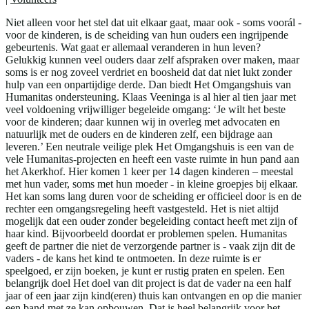
Niet alleen voor het stel dat uit elkaar gaat, maar ook - soms voorál -
voor de kinderen, is de scheiding van hun ouders een ingrijpende
gebeurtenis. Wat gaat er allemaal veranderen in hun leven?
Gelukkig kunnen veel ouders daar zelf afspraken over maken, maar
soms is er nog zoveel verdriet en boosheid dat dat niet lukt zonder
hulp van een onpartijdige derde. Dan biedt Het Omgangshuis van
Humanitas ondersteuning. Klaas Veeninga is al hier al tien jaar met
veel voldoening vrijwilliger begeleide omgang: ‘Je wilt het beste
voor de kinderen; daar kunnen wij in overleg met advocaten en
natuurlijk met de ouders en de kinderen zelf, een bijdrage aan
leveren.’ Een neutrale veilige plek Het Omgangshuis is een van de
vele Humanitas-projecten en heeft een vaste ruimte in hun pand aan
het Akerkhof. Hier komen 1 keer per 14 dagen kinderen – meestal
met hun vader, soms met hun moeder - in kleine groepjes bij elkaar.
Het kan soms lang duren voor de scheiding er officieel door is en de
rechter een omgangsregeling heeft vastgesteld. Het is niet altijd
mogelijk dat een ouder zonder begeleiding contact heeft met zijn of
haar kind. Bijvoorbeeld doordat er problemen spelen. Humanitas
geeft de partner die niet de verzorgende partner is - vaak zijn dit de
vaders - de kans het kind te ontmoeten. In deze ruimte is er
speelgoed, er zijn boeken, je kunt er rustig praten en spelen. Een
belangrijk doel Het doel van dit project is dat de vader na een half
jaar of een jaar zijn kind(eren) thuis kan ontvangen en op die manier
een band met ze kan opbouwen. Dat is heel belangrijk voor het