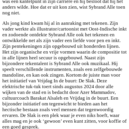
was een kantelpunt in zijn carrière en hij besloot dat hij het
anders wilde. Hoe dat er uit kon zien, wist Sybrand Alle toen
nog niet.
Als jong kind kwam hij al in aanraking met tekenen. Zijn
vader werkte als illustrator/cartoonist met Oost-Indische inkt
en zodoende ontdekte Sybrand Alle ook het tekenen en
ontwikkelde net als zijn vader een liefde voor pen en inkt.
Zijn pentekeningen zijn opgebouwd uit honderden lijnen.
Het zijn organische en vrije vormen waarin de compositie tot
in alle lijnen heel secuur is opgebouwd. Naast zijn
bijzondere tekentalent is Sybrand Alle ook muzikaal. Hij
speelt verschillende instrumenten, zoals een zelfgebouwde
mandoline, en kan ook zingen. Kortom de juiste man voor
het initiatief van Vrijdag In de buurt: De Slak. Deze
elektrische tuk-tuk toert sinds augustus 2024 door alle
wijken van de stad en is bedacht door Azer Mammadov,
cultuurcoach Barakat Alsaleh en Vrijdag in de buurt. Een
bijzonder initiatief om tegenwicht te bieden aan het
hectische bestaan zoals veel mensen dat tegenwoordig
ervaren. De Slak is een plek waar je even niks hoeft, waar
alles mag en je ook ‘gewoon’ even kunt zitten, voor koffie of
een goed gesprek.