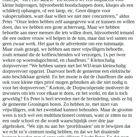
kleine hulpvragen, bijvoorbeeld boodschappen doen, klusjes als een
schilderij ophangen, of een lamp, etc. Geen dingen voor
vakspecialisten, want daar willen we niet mee concurreren,” aldus
Peter. “Onze leden hebben zelf aangegeven wat ze kunnen en willen
doen, dus we hebben een grote achtervang. Maar we hebben
behoefte aan meer mensen die iets willen doen, bijvoorbeeld iemand
die een oudere vrouw wil helpen in de tuin, maar dan wel samen en
geen zwaar werk. Het gaat in de advertentie om een tuinmaatje.
Maar zoals gezegd, we hebben aan meer vrijwilligers behoefte,
zoals iemand die de koffieochtenden wil verzorgen, 1x per twee
weken op woensdagochtend, en chauffeurs.” Kleinschalig
dorpsvervoer “We hebben samen met het WIJ-team kleinschalig
dorpsvervoer opgezet. Daarvoor heeft de gemeente een elektrische
auto beschikbaar gesteld. En het mooie is dat de chauffeurs die auto
ook voor kleine ritjes privé mogen gebruiken als die niet nodig is
voor het dorpsvervoer.” Kortom, de Dorpscoöperatie motiveert de
inwoners om iets voor elkaar te doen, en het werkt, en dat is toch
geweldig? En Peter is heel tevreden met de herindeling, sinds ze bij
de gemeente Groningen horen. Zo hebben ze, met inzet van
vrijwilligers, ook het zwembad kunnen behouden. Maar de grootste
wens is toch wel een multifunctioneel centrum, want ze zitten nu in
een oude school en die wordt waarschijnlijk over drie jaar
afgebroken. “We zijn nu aan het ‘proefdraaien’ om te bewijzen dat
we echt zo’n centrum nodig hebben, en dat we het draaiende