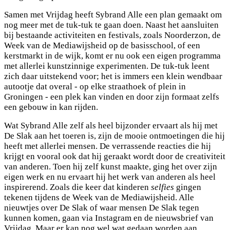
Samen met Vrijdag heeft Sybrand Alle een plan gemaakt om
nog meer met de tuk-tuk te gaan doen. Naast het aansluiten
bij bestaande activiteiten en festivals, zoals Noorderzon, de
Week van de Mediawijsheid op de basisschool, of een
kerstmarkt in de wijk, komt er nu ook een eigen programma
met allerlei kunstzinnige experimenten. De tuk-tuk leent
zich daar uitstekend voor; het is immers een klein wendbaar
autootje dat overal - op elke straathoek of plein in
Groningen - een plek kan vinden en door zijn formaat zelfs
een gebouw in kan rijden.
Wat Sybrand Alle zelf als heel bijzonder ervaart als hij met
De Slak aan het toeren is, zijn de mooie ontmoetingen die hij
heeft met allerlei mensen. De verrassende reacties die hij
krijgt en vooral ook dat hij geraakt wordt door de creativiteit
van anderen. Toen hij zelf kunst maakte, ging het over zijn
eigen werk en nu ervaart hij het werk van anderen als heel
inspirerend. Zoals die keer dat kinderen
selfies
gingen
tekenen tijdens de Week van de Mediawijsheid.
Alle
nieuwtjes over De Slak of waar mensen De Slak tegen
kunnen komen, gaan via Instagram en de nieuwsbrief van
Vrijdag. Maar er kan nog wel wat gedaan worden aan